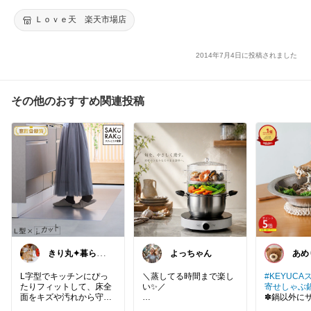
スマス ハロウィン バレンタイン
Ｌｏｖｅ天 楽天市場店
2014年7月4日に投稿されました
その他のおすすめ関連投稿
きり丸✦暮らし
よっちゃん
あめ
が整う日用雑貨
レル
セレクト🐇
イン
L字型でキッチンにぴっ
＼蒸してる時間まで楽し
#KEYUCA
たりフィットして、床全
い✨／
寄せしゃぶ
面をキズや汚れから守っ
✽鍋以外に
てくれるクリアキッチン
中身が見える透明せいろ
め