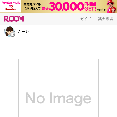
ガイド
楽天市場
|
さーや