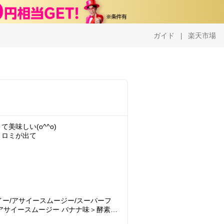
ガイド
楽天市場
|
美味しい(o^^o)
トロミが出て
サイー/アサイースムージー/スーパーフ
アサイースムージー バナナ味＞酵素ダ
/ダイエット食品Natural Health