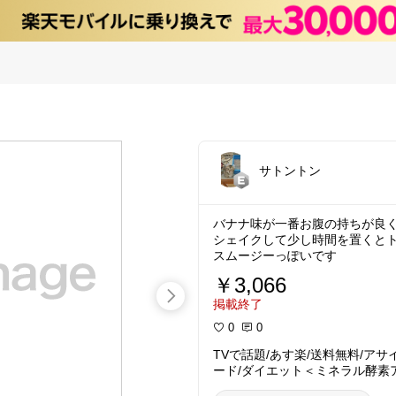
サトントン
バナナ味が一番お腹の持ちが良くて
シェイクして少し時間を置くと
スムージーっぽいです
￥3,066
掲載終了
0
0
TVで話題/あす楽/送料無料/ア
ード/ダイエット＜ミネラル酵素
イエット/酵素ドリンク/酵素スムージー