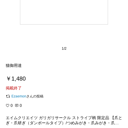
1/2
猫御用達
￥1,480
掲載終了
Ezaemon
さんの投稿
0
0
エイムクリエイツ ガリガリサークル ストライプ柄 限定品 【爪と
ぎ・爪研ぎ（ダンボールタイプ）/つめみがき・爪みがき・爪磨
き/ねこ鍋】【猫用品/猫（ねこ・ネコ）/ペット用品・ペットグッ