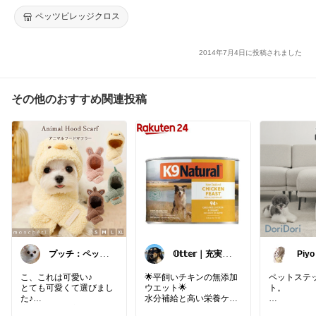
ズ】【アウトレットセール】
ペッツビレッジクロス
2014年7月4日に投稿されました
その他のおすすめ関連投稿
プッチ：ペット
𝕆𝕥𝕥𝕖𝕣｜充実わ
Piy
×暮らし
んこライフ
o.jp
こ、これは可愛い♪
🌟平飼いチキンの無添加
ペットステ
とても可愛くて選びまし
ウエット🌟
ト。
た♪
水分補給と高い栄養ケア
寒い日とかも良さそうで
をサッと✨
にゃんがもう