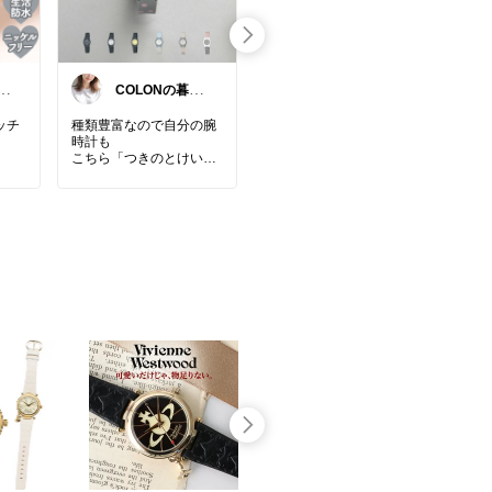
入
COLONの暮ら
みぃの時計⌚
ざ
しメモ。
ッチ
種類豊富なので自分の腕
⌚【電池が要らない自動
⌚️
時計も
巻き】 腕時計 機械式 自
能ス
こちら「つきのとけいて
動巻き オープンハート ハ
ん」さんで買ってます💁‍♀️ˊ
ートビート シースルーバ
健康
˗
ック 裏スケルトン トノー
クま
で付
今回は息子用にシンプル
型 樽型 レザーバンド 本
がも
な黒い時計を検索中🤝✨
革 電池不要 リストウォッ
使え
ベルトのつるっと感がオ
チ クラシカル メンズ ロ
シャレ！⌚️
ーマン バー インデックス
✔️
高級感 アナログ 日常生活
✔️
子どものはじめての腕時
防水 プレゼント
しっ
チェ
計を買うのに
✔️
ピッタリなshopさんです
🌸電池交換不要の機械式
対応
ぽい
🤭
自動巻き腕時計。腕の動
✔️
かれ
きでゼンマイを巻き上げ
✔️
#お買い物メモ
#男子育児
るため、使うほど愛着が
大画
#小学生
#ファッション
#
深まります。オープンハ
✔️
腕時計
ファッション小物
#男子
ートとシースルーバック
ホ探
アクセ
服
#メンズ
#キッズファ
仕様で精巧なムーブメン
実♪
ーツ
ッション
#キッズコーデ
トを眺められ、高級感あ
#防
#時計
#腕時計
#CITIZEN
ふれるトノー型ケースと
チプ
#シチズン
#Q＆Q
本革レザーバンドが上品
iPh
級感
#
な印象を演出。日常生活
にも