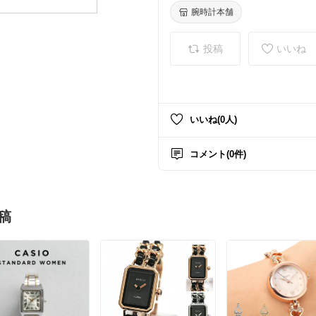
腕時計本舗
投稿
いいね
いいね(0人)
コメント(0件)
稿