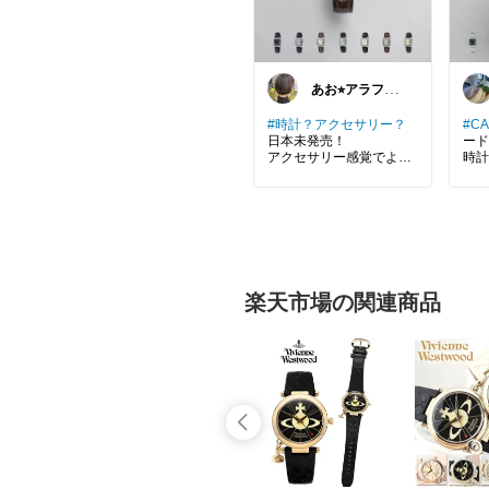
あお⭐︎アラフィ
フ生活を楽しむ
#時計？アクセサリー？
#CA
日本未発売！
ード 
アクセサリー感覚でよく
時計
ない？
楽天市場の関連商品