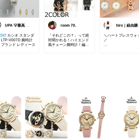
UPA 💡最高の
room 70.
hiro｜経由購
一日を💡
ありがとうご
います✨
SIO
カシオ スタンダ
「それどこの？」って絶
＼ハートブレスウォ
LTP-V007D 腕時計
対聞かれる！ハイエンド
／
 ブランド レディース
風チェーン腕時計！編み
込みチェーンベルトとク
ブランド：fragola
ラシカルなスクエア文字
盤が高級感あふれる、大
✔️ブレスレット感覚
人シックなレクタンギュ
けられる♪
ラーウォッチ✨
✔️アレルギーの方も
某有名ハイブランドのよ
るニッケルフリー✨
うなエレガントなデザイ
✔️防水仕様！
ンで、3,000円台とは思
えない圧倒的な高見え
ハート型デザインの
感！
ーンが可愛い♡
白TやVネックニット、シ
私もブレスレットっ
ャツなどのシンプル服に
の持ってるので、惹
これをひとつ仕込むだけ
ます✨
で、一気に手元が華やか
でお洒落な印象に変わり
#ブレスウォッチ
#
ます♡
#fragola
#ハート
#
サリー
#日本製クォ
ゴールドリングやシンプ
#ガーリー
#フラゴラ
ルな指輪との重ね付けも
水
#プレゼント
#プ
相性バツグン◎
ラ
#レディース
#高