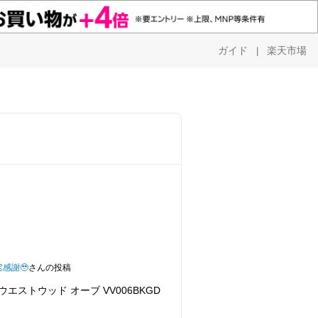
ガイド
楽天市場
|
感謝🥹
さんの投稿
エストウッド オーブ VV006BKGD