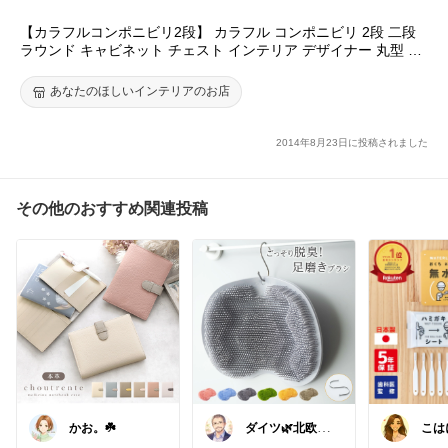
【カラフルコンポニビリ2段】 カラフル コンポニビリ 2段 二段
ラウンド キャビネット チェスト インテリア デザイナー 丸型 円
形 円柱 ラック 【新品アウトレット】 【RCP】
あなたのほしいインテリアのお店
2014年8月23日に投稿されました
その他のおすすめ関連投稿
かお。☘️
ダイツ🌿北欧×
こは
日本｜無理のな
美容