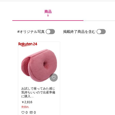
商品
5
#オリジナル写真
掲載終了商品を含む
お試しで座ってみた感じ
気持ちいいので出産準備
に購入
生まれたら骨盤矯正的に
￥2,816
売切れ
0
0