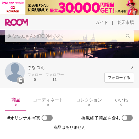
ガイド
楽天市場
|
さなつん
フォロー
フォロワー
フォローする
0
11
商品
コーディネート
コレクション
いいね
0
0
0
0
#オリジナル写真
掲載終了商品を含む
商品はありません