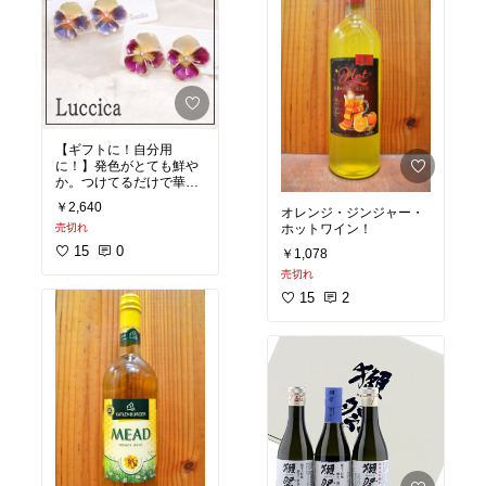
【ギフトに！自分用
に！】発色がとても鮮や
か。つけてるだけで華や
かになります。3月の誕
￥2,640
オレンジ・ジンジャー・
生日の方に是非。
売切れ
ホットワイン！
15
0
￥1,078
売切れ
15
2