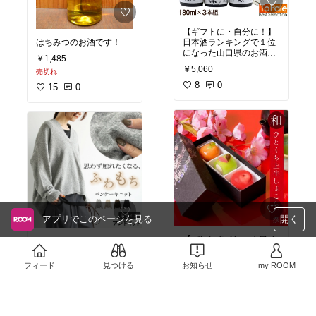
【ギフトに・自分に！】
はちみつのお酒です！
日本酒ランキングで１位
になった山口県のお酒、
￥1,485
獺祭(だっさい)。とても
￥5,060
売切れ
飲みやすく、製法の関係
上量産がそんなに出来
8
0
15
0
ず、限られたお店にしか
ありません。このセット
には2割3分磨きも入って
いるのでお得です！
アプリでこのページを見る
開く
【バレンタイン・ホワイ
【普段使いに！】カジュ
トデーに！】これは実際
アルになりすぎず、可愛
上司から頂きましたが、
く暖かく、体型もカバー
フィード
見つける
お知らせ
my ROOM
インパクト、味、被らな
できます！優れもので
￥599
￥3,899
さ、手頃さ、とどれをと
す。お手頃価格なので、
売切れ
っても中々の物です！是
売切れ
いつもは買わない色にチ
非！(*´ω｀*)
ャレンジしてみてはいか
13
0
9
0
がでしょうか！？