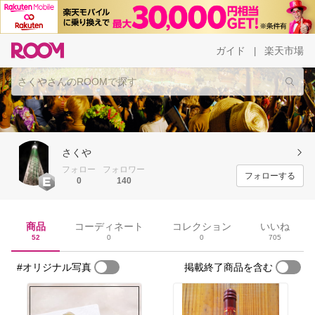
ガイド
楽天市場
|
さくや
フォロー
フォロワー
フォローする
0
140
商品
コーディネート
コレクション
いいね
52
0
0
705
#オリジナル写真
掲載終了商品を含む