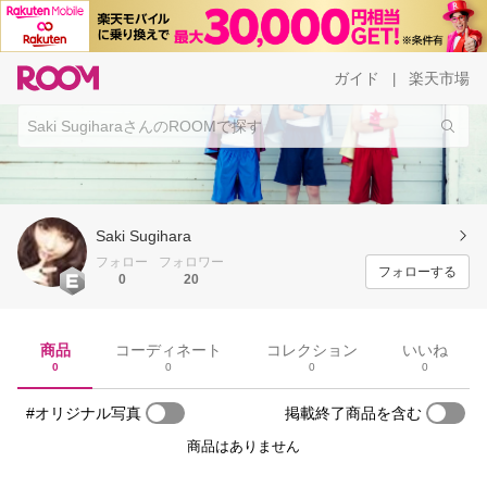
ガイド
楽天市場
|
Saki Sugihara
フォロー
フォロワー
フォローする
0
20
商品
コーディネート
コレクション
いいね
0
0
0
0
#オリジナル写真
掲載終了商品を含む
商品はありません