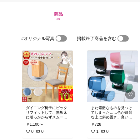
商品
39
#オリジナル写真
掲載終了商品を含む
ダイニング椅子にピッタ
また素敵なものを見つけ
リフィットして、無垢床
てしまった……色が綺麗
に引っかからずスムーズ
な上に斜め置き、良いで
に動かせます。快適で
す。また悩んでしまいま
￥1,100〜
￥728
す。
す。
0
0
1
0
洗面所にまずブルー、そ