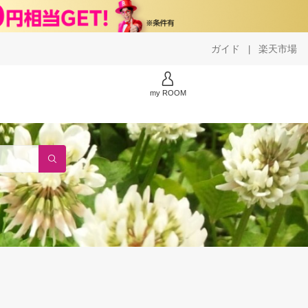
ガイド
楽天市場
|
my ROOM