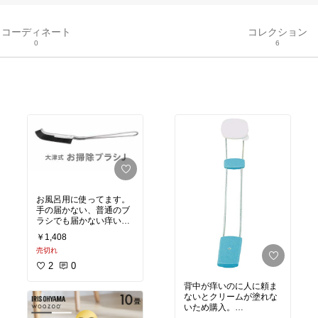
コーディネート
コレクション
0
6
お風呂用に使ってます。
手の届かない、普通のブ
ラシでも届かない痒いと
ころに手が届く、そんな
￥1,408
商品です。
売切れ
壁の縁、排水溝、扉の下
にある換気の為のシェー
2
0
ド？部分、レール、水
栓、お風呂の給排水口の
背中が痒いのに人に頼ま
ステンレスフィルター、
ないとクリームが塗れな
浴室リモコンの周り、鏡
いため購入。
の側面……とありとあら