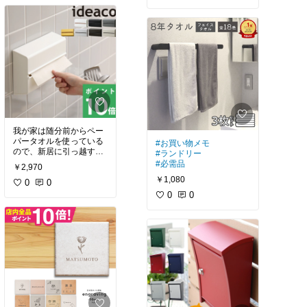
のですがどれもこれも可
態のまま引越ししてから
愛い、しかも今ならオン
する予定なのでまた後で
ラインショップでもこれ
追記しようと思います。
また素敵なプレゼントが
付いてきます。ネックレ
#リビング
スも素敵でした。欲しい
#買ってよかった
なぁ。
#北欧
もしガラスが割れてもお
直しが出来るそうです、
なんて素敵。
#自分へのご褒美
#おねだりジュエリー
我が家は随分前からペー
パータオルを使っている
#お買い物メモ
ので、新居に引っ越す際
#ランドリー
にケースが欲しい……！
#必需品
￥2,970
だがお高い！
￥1,080
色もバリエーションある
0
0
し、使いやすそうだし、
0
0
何よりデザイン好きだし
迷ってます。
洗面、トイレ2つの3個は
なかなかキツい。でも欲
#あったら便利
#ほしい物リスト