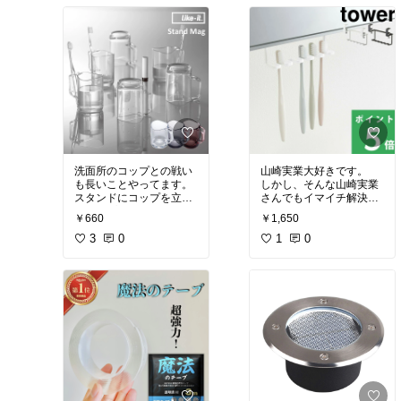
れからブラウンを買いま
した。
透明感ある色がとても綺
麗。大きさも丁度、そし
て斜め置きとても便利！
水がよく切れるので、コ
ップ自体も汚れにくいで
す。
とても清潔感がありま
す。買ってよかった！
#あったら便利
#買ってよかった
洗面所のコップとの戦い
山崎実業大好きです。
も長いことやってます。
しかし、そんな山崎実業
スタンドにコップを立て
さんでもイマイチ解決で
るタイプ……スタンドが
きなかった、というかど
￥660
￥1,650
汚れる
こを探しても理想のもの
100均のシート状になっ
3
0
が見つからなかった歯ブ
1
0
ているフックにコップを
ラシ置き。
かける……子どもはフッ
珪藻土のとかも見たんだ
クにかけてくれない＆シ
けど納得いく物が見つか
ート剥がれる
らず、隠す収納にこだわ
これなら！これなら反対
っていた私が｢歯ブラシは
向けるだけでいいし、ス
見えてた方が清潔だよ
モーキーな色にしたら置
な……｣という結論に至っ
きやすいかなぁなどと思
た商品です。
いつつ、三度目の挑戦に
山崎実業さんのものは狙
ってるものが沢山あるの
#お買い物メモ
#お買い物メモ