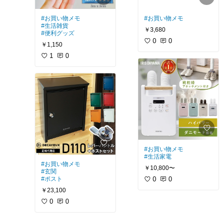
#山崎実業
#お買い物メモ
#お買い物メモ
#生活雑貨
￥3,680
#便利グッズ
0
0
￥1,150
1
0
#お買い物メモ
#生活家電
#お買い物メモ
￥10,800〜
#玄関
#ポスト
0
0
￥23,100
0
0