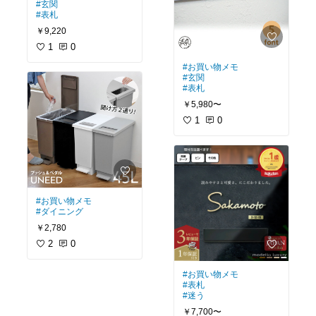
るのは防げそうです(爪よ
#玄関
#便利グッズ
り優しい孫の手も付いて
#表札
いる事だし)
￥9,220
#買ってよかった
1
0
#健康グッズ
#お買い物メモ
#玄関
#表札
￥5,980〜
1
0
#お買い物メモ
#ダイニング
￥2,780
2
0
#お買い物メモ
#表札
#迷う
￥7,700〜