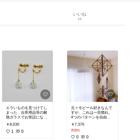
いいね
16
エラいものを見つけてし
元々モビール好きなんで
まった、台所用品等の耐
すが、これは一目惚れ。
熱ガラスでお世話になっ
4つのパターンを自由に
ているHARIOさんがアク
付け替えられるのも良
￥8,030
￥7,370
セサリー制作していたな
し、木の質感も良し。あ
売切れ
んて。
1
0
とは組み立てですが、組
たまたま現物を見つけた
み立て前のぺったんこ状
0
0