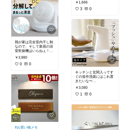
クリームを塗るパッドの
￥1,666
ゆる所に使えます。
裏側は、優しめの孫の手
お風呂以外で使ったこと
にもなっています。
3
0
がないから、この機会に
カーブが絶妙で、難なく
もう2~3本買ってもいい
背中にクリームが塗れて
くらい。
しまったので面白くなっ
毛質は硬すぎず柔らかす
て色んなところに試して
ぎず、長さも絶妙です。
みました。
耐久性もなかなか。
手応え良く、気持ちよく
全身塗れます、脚も腕も
我が家は完全室内干し制
掃除ができます。
綺麗に。パッドの材質が
なので、そして新居の浴
クリームを塗るのに丁度
室乾燥機はいらねぇ！と
#買ってよかった
よく、どの部位もクリー
除けてしまったので、物
#お掃除グッズ
ムを塗りつけるだけでな
￥3,980
干しルーム(干し姫さまを
く浸透させるまで楽に塗
ふたつ設置予定)でこれを
0
0
ることが出来ました。
回して時短を狙いたいと
手をクリームまみれにす
キッチンと玄関入ってす
ころ。あと洗濯乾燥機。
るのが苦手なので、これ
ぐの造作洗面にはこれ置
お風呂入った後にこれで
は便利。
きたいな〜
浴室内に風当てるとかな
面倒臭い時はこれで全身
今日Amazonで(小声)ミュ
り乾燥するとの話も聞い
塗ってしまおうと思いま
￥3,080
ーズの電動安かったから
す。
買ったんだけど、それは
1
0
#お買い物メモ
２階の洗面台でもいい
#生活家電
替えのパッドが売ってい
し、見えるところは可愛
るのも良い商品です。
いもの置きたいなと思う
結構丈夫そうなので、お
のです。
世話になるのはまだ先に
ちょっと2つの性能較べ
なりそうですが。
とかもしてみたいとこ
これでこの冬は背中を掻
きむしって傷だらけにな
#お買い物メモ
#お買い物メモ