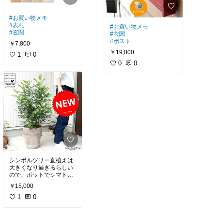
#お買い物メモ
#表札
#お買い物メモ
#玄関
#玄関
#ポスト
￥7,800
￥19,800
1
0
0
0
シンボルツリー直植えは
大きくなり過ぎるらしい
ので、ポットでシマトネ
リコかオリーブが欲しい
￥15,000
#グリーンのある暮らし
1
0
#観葉植物
#お買い物メモ