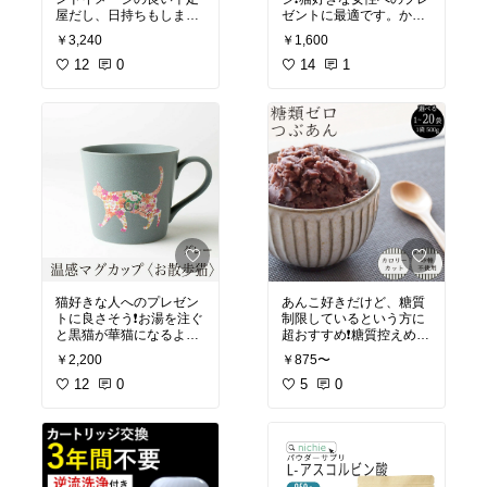
屋だし、日持ちもしま
ゼントに最適です。かわ
す。
いすぎて、勿体なくて使
￥3,240
￥1,600
お中元や内祝い、母の日
にも良いですね。
12
0
#母の日
14
#プレゼント
1
猫好きな人へのプレゼン
あんこ好きだけど、糖質
トに良さそう❗️お湯を注ぐ
制限しているという方に
超おすすめ❗️糖質控えめぜ
#母の日
#猫好き
んざいなど、作れますよ
￥2,200
￥875〜
☺️
12
0
5
0