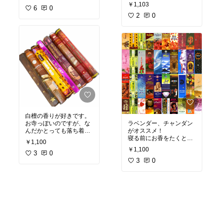
ず楽天市場から買ってみ
￥1,103
るとよいと思います。
6
0
2
0
白檀の香りが好きです。
お寺っぽいのですが、な
ラベンダー、チャンダン
んだかとっても落ち着く
がオススメ！
のです。
寝る前にお香をたくと癒
￥1,100
ぜひ試してみてください
されます…
￥1,100
✨
3
0
3
0