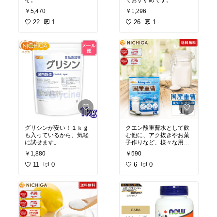
ぞ。
ておすすめです。
￥5,470
￥1,296
22
1
26
1
グリシンが安い！１ｋｇ
クエン酸重曹水として飲
も入っているから、気軽
む他に、アク抜きやお菓
に試せます。
子作りなど、様々な用途
に使えます。
￥1,880
￥590
こちらも国産だから安
11
0
心！
6
0