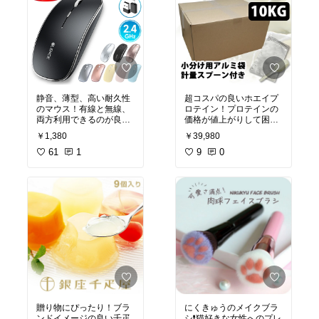
静音、薄型、高い耐久性
超コスパの良いホエイプ
のマウス！有線と無線、
ロテイン！プロテインの
両方利用できるのが良い
価格が値上がりして困っ
ですね。ケーブルで簡単
ている人に最適の商品で
￥1,380
￥39,980
に充電できます。色は３
す。さらに完全無添加な
種類から選べる✨
61
1
ので安心です。
9
0
贈り物にぴったり！ブラ
にくきゅうのメイクブラ
ンドイメージの良い千疋
シ❗️猫好きな女性へのプレ