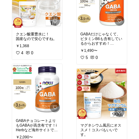
クエン酸重曹水に！
GABAだけじゃなくて、
国産なので安心ですね。
ビタミンB6も含有してい
るからおすすめ！
￥1,368
iHerbでも買えます。
￥1,490〜
4
0
5
0
GABAチョコレートより
もGABAが高含有です！i
マグネシウム風呂にオス
Herbなど海外サイトで買
スメ！コスパもいいで
うのが不安なかたは、ま
す。
￥2,090〜