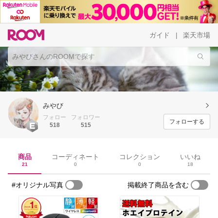
ガイド
楽天市場
|
みやび
フォロー
フォロワー
フォローする
518
515
商品
コーディネート
コレクション
いいね
21
0
0
18
#オリジナル写真
掲載終了商品を含む