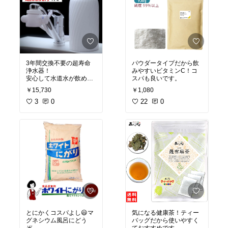
3年間交換不要の超寿命
パウダータイプだから飲
浄水器！
みやすいビタミンC！コ
安心して水道水が飲める
スパも良いです。
ようになります✨
￥15,730
￥1,080
水がまろやかに美味しく
なります。
3
0
22
0
おすすめの商品です。
とにかくコスパよし😃マ
気になる健康茶！ティー
グネシウム風呂にどう
バッグだから使いやすく