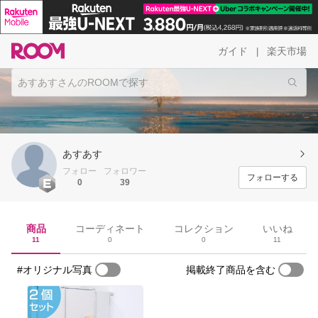
ガイド
楽天市場
|
あすあす
フォロー
フォロワー
フォローする
0
39
商品
コーディネート
コレクション
いいね
11
0
0
11
#オリジナル写真
掲載終了商品を含む