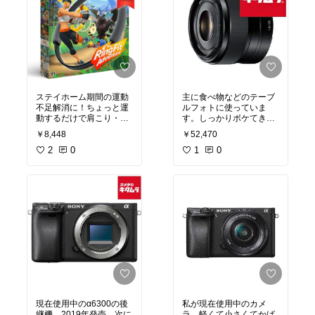
ステイホーム期間の運動
主に食べ物などのテーブ
不足解消に！ちょっと運
ルフォトに使っていま
動するだけで肩こり・腰
す。しっかりボケてきれ
痛の頻度が激減しまし
い。レンズ自体も小さい
￥8,448
￥52,470
た。私のおすすめ！
ので、持ち歩きに便利で
2
0
す。いつもカメラにつけ
1
0
ている常用レンズです。
私のおすすめ！
現在使用中のα6300の後
私が現在使用中のカメ
継機。2019年発売。次に
ラ。軽くて小さくてかば