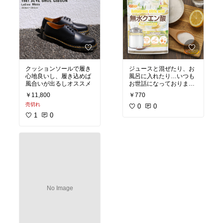
クッションソールで履き
ジュースと混ぜたり、お
心地良いし、履き込めば
風呂に入れたり…いつも
風合いが出るしオススメ
お世話になっておりま
す。
￥11,800
￥770
売切れ
0
0
1
0
No Image