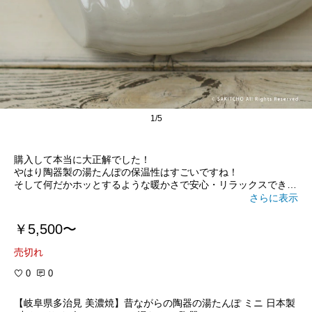
1/5
購入して本当に大正解でした！
やはり陶器製の湯たんぽの保温性はすごいですね！
そして何だかホッとするような暖かさで安心・リラックスできま
す
さらに表示
朝まで良く眠れるようになった気がしますし、湯たんぽを使うこ
とによって、自分がどれだけ冷えてるか余計分かりました。
￥5,500〜
就寝時に足元に置いているのですが、布団の中全体がかなり暖か
くなり、時にはちょっと暑いくらいです(笑)。
売切れ
翌朝もお昼位までぬくもりが続いているので、足を乗せたり
太ももの上に置いたり、長時間お世話になっています。
0
0
ミニサイズでも女性ひとりで使うのであれば充分だと思います。
結構お湯も必要ですし。
【岐阜県多治見 美濃焼】昔ながらの陶器の湯たんぽ ミニ 日本製
そのまま捨てるのはもったいないので、私は冷めたお湯は洗濯用