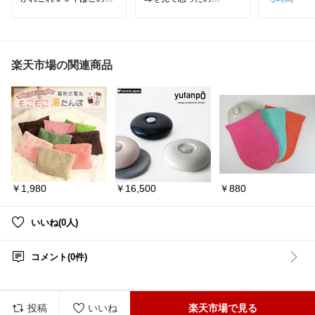
ロテイン。
ピアスじゃなかったの、
自分的には効果があり色
耳つぼジュエリーだって
んなフレーバーが楽しめ
🩷
る。
パッと見、ピアスにしか
最近のマイフレーバーは
見えないでしょ
「北海道ミルク🍼」
ジロジロみても、よく分
楽天市場の関連商品
水に溶かして飲んでも
からなくて、聞いちゃっ
「牛乳」飲んでる気分❤️
た
#買ってよかった
#オリジ
最初は耳つぼジュエリー
ナル写真
屋さんに行って施術して
貰っていたらしいけど
段々自分で、やるように
#耳つぼジュエリー
￥1,980
￥16,500
￥880
いいね(0人)
コメント(0件)
投稿
いいね
楽天市場で見る