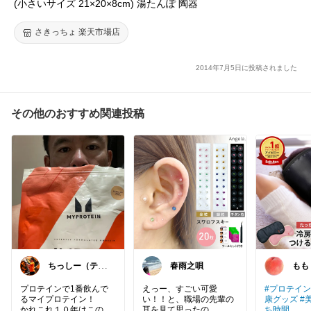
(小さいサイズ 21×20×8cm) 湯たんぽ 陶器
に使ったりしています。
もう電気毛布・敷布は使わなくて済みそうです。
さきっちょ 楽天市場店
ありがとうございました！
2014年7月5日に投稿されました
その他のおすすめ関連投稿
ちっしー（テニ
春雨之唄
もも
スコーチ）
プロテインで1番飲んで
えっー、すごい可愛
#プロテイン
るマイプロテイン！
い！！と、職場の先輩の
康グッズ
#
かれこれ１０年はこのプ
耳を見て思ったの
ち時間