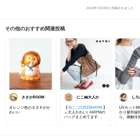
2014年7月28日に投稿されました
その他のおすすめ関連投稿
ささかROOM
にこ🍰大人かわ
しろ
いいコレクショ
しを
ン
イテ
オレンジ色のタヌキがか
【
#にこの2525HAYNI
】
UVカット9
わいい
←大人かわいいHAYNIの
かり紫外線
バッグまとめてます
ら、接触冷
やり快適✨
詳しくは《楽天市場で詳
ロング丈で
細を見る》をクリックし
かりカバー
てね☺️
ザインもお