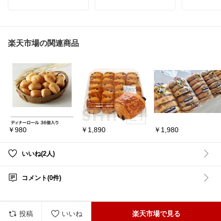
特A評価獲得のもっちり
ほんのりしそ風味が食欲
白カビに包
つやつやのお米です🌈✨️
をそそる⤴️
成サラミは
しっとりとソフトな食感
のような存
ふるさと納税→佐賀県上
で食べやすい👏
開けた瞬間
峰町
おにぎりや卵焼き・納豆
まります。
やパスタなど色んな料理
一口食べる
楽天市場の関連商品
#佐賀県上峰町
#ふるさと
に使える⭕️
とした食感
納税
#お米
が口いっぱ
#米
#さがびより
#お弁当づくり
#時短料理
噛むほどに
#映えグルメ
#お試しセッ
のコクがあ
ト
#ひじき
#ふりかけ
#お
販のサラミ
にぎり
#ご飯のお供
#プレ
っていいほ
ゼント
#ギフト
#朝食
#晩
いで、お酒
御飯
#ママ
#キッチン
#食
ちろん、そ
卓
#新生活
#一人暮らし
#
まらない美
遠足
た。
プレーンは
￥980
￥1,890
￥1,980
をじっくり
モークドは
豊か。食べ
ら、それぞ
いいね(2人)
能できるの
きません。
「粉雪サラ
コメント(0件)
前の通り、
らではのま
は、一度食
れない美味
のご褒美に
投稿
いいね
楽天市場で見る
グルメな方