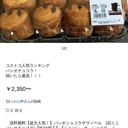
1/2
コストコ人気ランキング
パンオチョコラ！
焼いたら最高！！！
￥2,350〜
cocco☘️
さんの投稿
2
0
送料無料【超大人気！】パンオショコラサヴィール (旧ミニ
パンオチョコラ)【約24個入】【ミニパン オ ショコラ ミニ