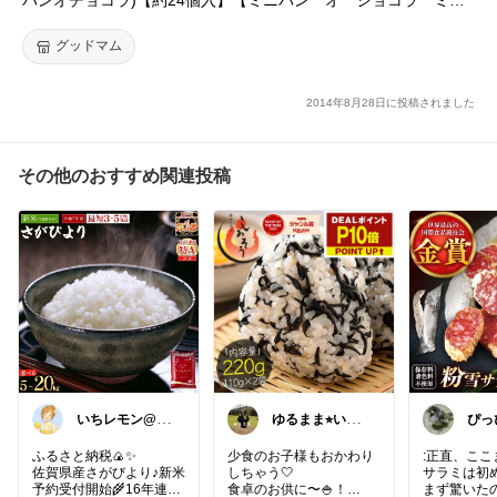
クロワッサン チョコクロッワサン】【COSTCOベーカリーK】
【コストコ通販】＃8【選択】
グッドマム
2014年8月28日に投稿されました
その他のおすすめ関連投稿
いちレモン@ご
ゆるまま⭐︎いつ
ぴっ
購入感謝です🍋
もありがとうご
場
✨️
ざいます✨
ふるさと納税🍙✨️
少食のお子様もおかわり
:正直、こ
佐賀県産さがびより♪新米
しちゃう🤍
サラミは初
予約受付開始🌾16年連続
食卓のお供に〜🍚！
まず驚いた