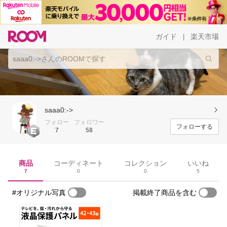
ガイド
楽天市場
|
saaa0:->
フォロー
フォロワー
フォローする
7
58
商品
コーディネート
コレクション
いいね
7
0
0
5
#オリジナル写真
掲載終了商品を含む