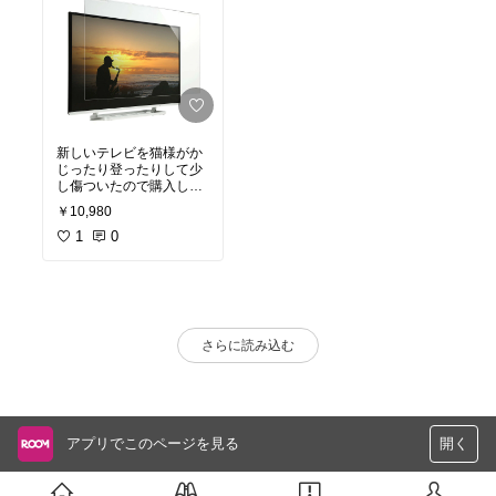
新しいテレビを猫様がか
じったり登ったりして少
し傷ついたので購入しま
した‥😭取り付けも簡単
￥10,980
でクリアなパネルなので
観ていても違和感なしで
1
0
す！同じようにお困りの
方是非！！
さらに読み込む
アプリでこのページを見る
開く