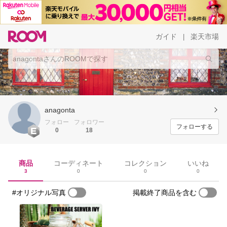
ガイド
楽天市場
|
anagonta
フォロー
フォロワー
フォローする
0
18
商品
コーディネート
コレクション
いいね
3
0
0
0
#オリジナル写真
掲載終了商品を含む