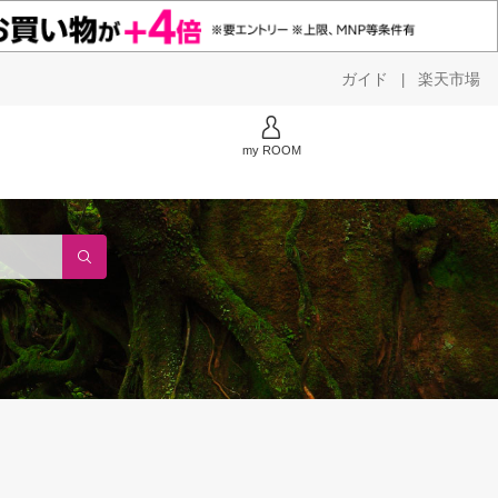
ガイド
楽天市場
|
my ROOM