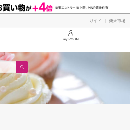
ガイド
楽天市場
|
my ROOM