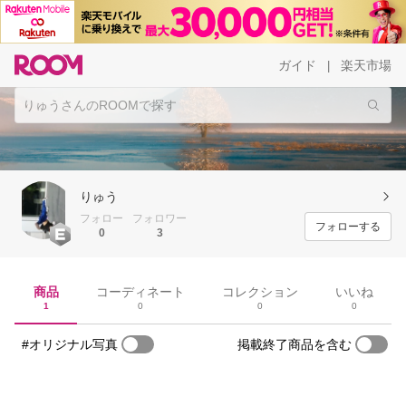
ガイド
楽天市場
|
りゅう
フォロー
フォロワー
フォローする
0
3
商品
コーディネート
コレクション
いいね
1
0
0
0
#オリジナル写真
掲載終了商品を含む