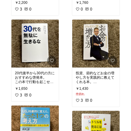
るための答えが載ってい
からはじまります。
￥2,200
￥1,760
ます。
3
0
誰でもできるコツは実践
0
0
#I型さんのための100の
したくなります！
スキル
#オリジナル写真
#読書記録
#おすすめ本
#続ける思考
#オリジナ
ル写真
#おすすめ本
#ベ
ストセラー
#ジャケ買い
20代後半から30代の方に
投資、節約などお金の増
おすすめな啓発本。
やし方を実践的に教えて
この本で行動を起こせる
くれる本。
ようになりました！
ジェイソンが詳しく解
￥1,650
￥1,430
説！
売切れ
無駄に生きないように。
3
0
#お金の増やし方
#読書記
3
0
20代や40代も同様に売ら
録
#私の本棚
#おすすめ
れています！
本
#30代を無駄に生きるな
#
#オリジナル写真
#おす
すめ本
#私の本棚
#読書
記録
#自己啓発