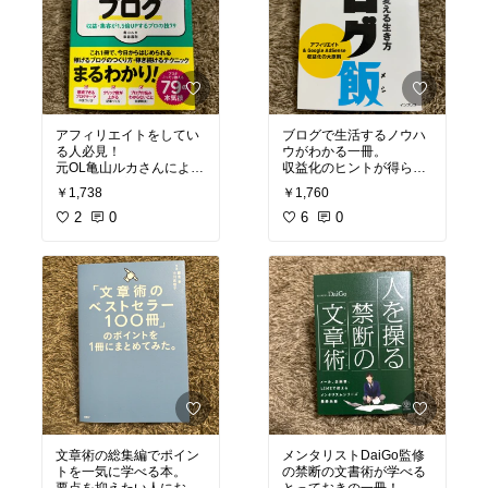
アフィリエイトをしてい
ブログで生活するノウハ
る人必見！
ウがわかる一冊。
元OL亀山ルカさんによる
収益化のヒントが得られ
本気の稼ぎ方を伝授！
ます！
￥1,738
￥1,760
#本気で稼げるアフィリ
2
0
#ブログ飯
6
0
#ブログ
#ブロ
エイトブログ
#オリジナ
ガー
#オリジナル写真
#
ル写真
#
#読書記録
#おす
ベストセラー
#読書記録
すめ本
#私の本棚
#おすすめ本
文章術の総集編でポイン
メンタリストDaiGo監修
トを一気に学べる本。
の禁断の文書術が学べる