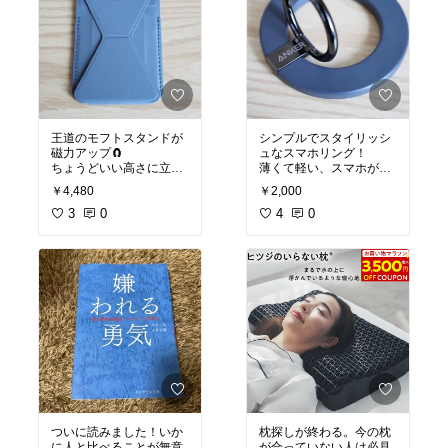
王道のモフトスタンドが
シンプルでスタイリッシ
磁力アップ🧲
ュなスマホリング！
ちょうどいい高さに立て
薄くて軽い、スマホが落
かけられて3つの向きで
ちない優れもの。
￥4,480
￥2,000
動画視聴やSNSが楽しめ
ます。
3
0
#Anker
4
#スマホリング
0
#
オリジナル写真
#スマホ
#モフトスタンド
#snap-
アクセサリー
#あったら
on
#
#買ってよかった
#
便利
#スマホケース
オリジナル写真
#スマホ
アクセサリー
#仕事効率
化
#あったら便利
#スマ
ホケース
ついに読みました！いか
枕探しが終わる。今の枕
に人と比べることが無意
が合っていない人は必見