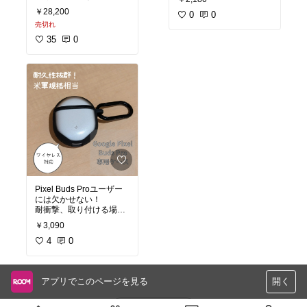
な音質
￥28,200
感度がいいのでおすす
0
0
エアポッツを超える使い
め！
売切れ
やすさ！
Androidユーザーのみな
35
0
#スマホ
#防水ケース
#プ
らず、iPhoneでも問題な
ール
#海水浴
#沖縄
#シュ
く使えます！
ノーケル
#シュノーケリ
ング
#あったら便利
結構本気でおすすめで
す。
#Googleイヤホン
#完全
ワイヤレス
#PixelBudsPr
o
#ノイズキャンセリング
#オリジナル写真
#最新テ
クノロジー
#高音質
Pixel Buds Proユーザー
には欠かせない！
耐衝撃、取り付ける場所
￥3,090
#PixelBudsPro
#Google
#ケース
4
#耐衝撃
0
アプリでこのページを見る
開く