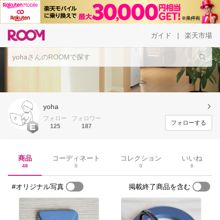
ガイド
楽天市場
|
yoha
フォロー
フォロワー
フォローする
125
187
商品
コーディネート
コレクション
いいね
48
0
0
6
#オリジナル写真
掲載終了商品を含む