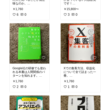
味なのか。
です！
自己啓発最強の一冊です
￥1,760
￥15,800〜
🔥
#オリジナル写真
#私
#快眠グッズ
#快眠アイテ
のバイブル
6
0
#おすすめ本
ム
#ヒツジのいらない枕
3
0
#私の本棚
#読書記録
#熟睡
Google社の研修でも使わ
Xでの集客方法、収益化
れる本書は人間関係のパ
について全て詰まった一
ターンを知れます。
冊。
生きる上で重要なことを
￥1,760
￥1,760
学べる自己啓発本です！
これでX3ヶ月でフォロワ
2
0
ー0から600人達成しまし
1
0
何かのきっかけになるか
た笑
も？
#X集客の教科書
#X
#ベ
#自分の小さな箱から脱
ストセラー
#私のバイブ
出する方法
#私の本棚
#
ル
#読書記録
#おすすめ
おすすめ本
#自己啓発
本