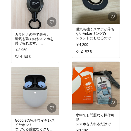
磁気も強くスマホが落ち
ないAnkerリング💍
カラビナの中で最強。
スタンドにもなるので便
磁気も強く鍵やスマホを
利！
付けられます。
￥4,200
￥3,960
#Anker
2
#リング
0
#maggo
#ルートコー
#オリジナ
シリーズ
#オリジナル写
ル写真
4
#カラビナ
0
#ある
真
#あったら便利
#スマ
と便利
ホアクセサリー
水中でも問題なく操作可
能！
Googleの完全ワイヤレス
スマホを入れるだけで完
イヤホン！
全防水💯
つけてる感覚なくクリア
￥2,180