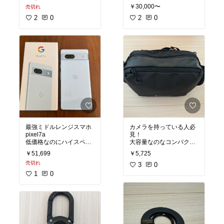
ひ。
お得に！
￥30,000〜
売切れ
簡単設置で4段階式の水
#イルビゾンテ
#カードケ
2
0
圧変更は男性から女性ま
2
0
ース
#高見え
#自分への
で幅広く支持されていま
ご褒美
す。
#リファ
#ファインバブル
#節水
#おしゃれ
#
#おう
ち時間充実
#プチギフト
#シャワーヘッド
最強ミドルレンジスマホ
カメラを持っている人必
pixel7a
見！
低価格なのにハイスペッ
大容量なのなコンパクト
ク！
タウンユース使いも最適
￥51,699
￥5,725
Androidユーザー必見で
なカメラスリングバッグ
売切れ
す。
です👜
3
0
1
0
#pixel7a
#Googlepixel
#
#カメラスリングバッグ
#
スマホ
#Android
#オリジ
旅行
#ミラーレス一眼
#
ナル写真
#スマホアクセ
オリジナル写真
#カメラ
サリー
バッグ