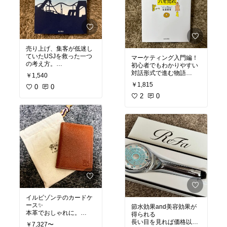
売り上げ、集客が低迷し
ていたUSJを救った一つ
マーケティング入門編！
の考え方。
初心者でもわかりやすい
マーケティングの神、森
対話形式で進む物語
￥1,540
岡毅が手がけたマーケテ
￥1,815
ィング本。
0
0
物語としても楽しめるの
でおすすめ！
2
0
ディズニーとの比較もし
れて面白い！
#ドリルを売るには穴を
売れ
#オリジナル写真
#
#USJを劇的に変えた、た
おすすめ本
#読書記録
った1つの考え方
#ベスト
セラー
#私の本棚
#おす
すめ本
イルビゾンテのカードケ
ース✨
節水効果and美容効果が
本革でおしゃれに。
得られる
ワンランク上の生活にぜ
長い目を見れば価格以上
￥7,327〜