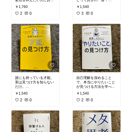
要点を抑えたい人におす
とっておきの一冊！
すめです！
ブログやライティングの
￥1,760
￥1,540
仕事をしている人は絶対
#文章術のベストセラー1
2
0
みるべき。
3
0
00冊
#ベストセラー
#読
書記録
#私の本棚
#おす
#人を操る禁断の文章術
#
すめします
私のバイブル
#私の本棚
#読書記録
#おすすめ本
誰にも持っている才能。
自己理解を深めること
実は見つけ方を知らない
で、本当にやりたいこと
だけ。
が見つける方法を学べま
読み終わる頃に才能に気
す！
￥1,540
￥1,540
づける今知りたい本！
意外と簡単なことかも？
2
0
2
0
#世界一やさしい才能の
#世界一やさしいやりた
見つけ方
#オリジナル写
いことの見つけ方
#オリ
真
#ジャケ買い
#ベスト
ジナル写真
#ベストセラ
セラー
#読書記録
#おす
ー
#私の本棚
#読書記録
#
すめ本
おすすめ本