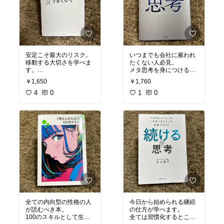
安定こそ最大のリスク。
いつまでも会社に雇われ
移動する大切さを学べま
たくない人必見。
す。
メタ思考を身につけるこ
考え方、収入の変化な
とで有効的な思考法を身
￥1,650
￥1,760
ど、すぐに移動したくな
につけられます。
るでしょう。
4
0
1
0
元マイクロソフト社の著
#移動する人はうまくい
者が伝えています。
く
#オリジナル写真
#私
の本棚
#おすすめ本
#メタ思考
#
#オリジナル
写真
#読書記録
#私のバ
イブル
#おすすめ本
全ての内向型の性格の人
今日から始められる継続
が読むべき本。
の仕方が学べます。
100のスキルとして生き
全ては習慣化するところ