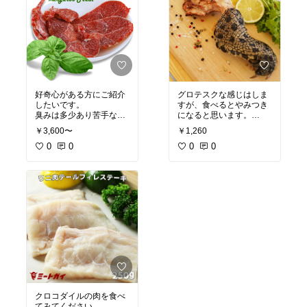
好奇心がある方にご紹介
グロテスクな感じはしま
したいです。
すが、食べるとやみつき
臭みは多少あり苦手な人
になると思います。
は苦手かもしれません
食べるときの臭さは全く
￥3,600〜
￥1,260
が、好きな人はとまらな
ありません。
くなるはずです。
0
0
＃BAフード
0
0
＃BAフード
クロコダイルの肉を食べ
てみてください。