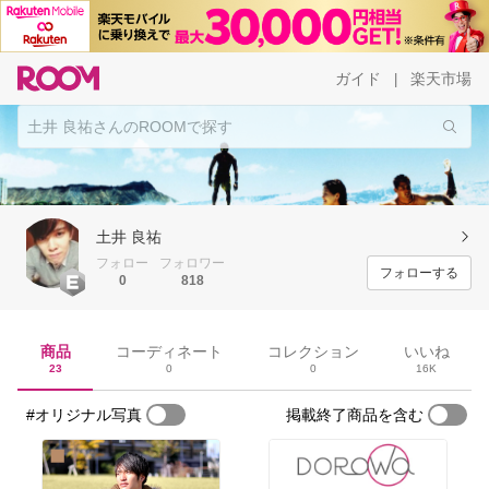
ガイド
楽天市場
|
土井 良祐
フォロー
フォロワー
フォローする
0
818
商品
コーディネート
コレクション
いいね
23
0
0
16K
#オリジナル写真
掲載終了商品を含む