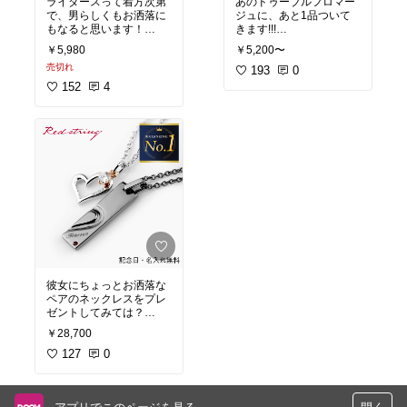
ライダースって着方次第
あのドゥーブルフロマー
で、男らしくもお洒落に
ジュに、あと1品ついて
#BAアウター
#BAフード
￥5,980
￥5,200〜
売切れ
193
0
152
4
彼女にちょっとお洒落な
ペアのネックレスをプレ
#BAプレゼント
￥28,700
127
0