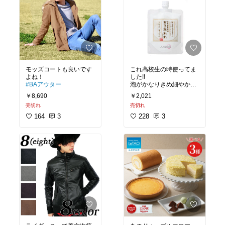
モッズコートも良いです
これ高校生の時使ってま
した!!
#BAアウター
泡がかなりきめ細やか
￥8,690
￥2,021
#BAイチオシ
売切れ
売切れ
164
3
228
3