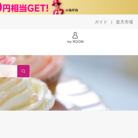
ガイド
楽天市場
|
my ROOM