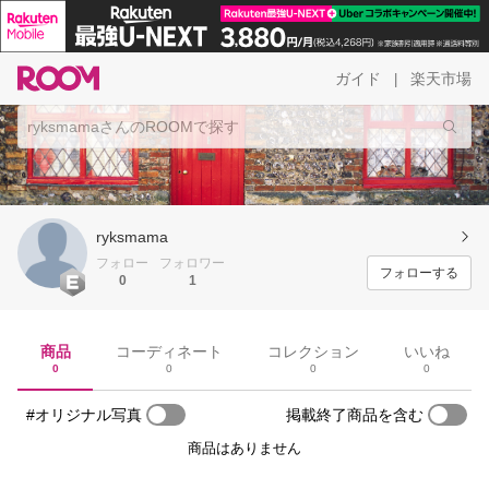
ガイド
楽天市場
|
ryksmama
フォロー
フォロワー
フォローする
0
1
商品
コーディネート
コレクション
いいね
0
0
0
0
#オリジナル写真
掲載終了商品を含む
商品はありません