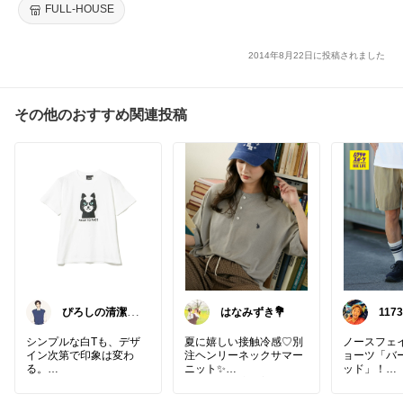
FULL-HOUSE
2014年8月22日に投稿されました
その他のおすすめ関連投稿
ぴろしの清潔感
はなみずき💐
1173
ラボ🧪
シンプルな白Tも、デザ
夏に嬉しい接触冷感♡別
ノースフェ
イン次第で印象は変わ
注ヘンリーネックサマー
ョーツ「バ
る。
ニット✨
ッド」！
さらっと快適に着られる
通常のバー
派手すぎない猫のデザイ
接触冷感素材が嬉しいサ
丈が少し長