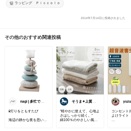
ラッピング Ｐｉｃｃｏｌｏ
2014年7月14日に投稿されました
その他のおすすめ関連投稿
nagi | 多忙で、
そうま✦上質な
yuzu
時々お休み
日常を
🕯️灯りをともすたび
“軽やかに使えて、心地よ
コンセント
さはしっかり続く。”
よけライト
海辺の静かな夜を思い出
綿100％のやさしい風合
す
いに、抗菌・防臭と速乾
音も薬剤も
キャンドルホルダー⚓✨
性を兼ね備えたミニバス
しく虫対策