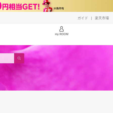
ガイド
楽天市場
|
my ROOM