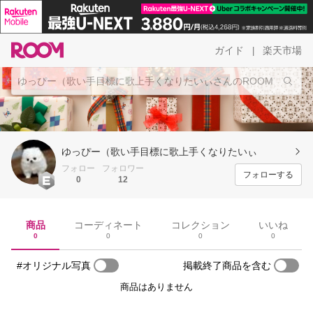
ガイド
楽天市場
|
ゆっぴー（歌い手目標に歌上手くなりたいぃ
フォロー
フォロワー
フォローする
0
12
商品
コーディネート
コレクション
いいね
0
0
0
0
#オリジナル写真
掲載終了商品を含む
商品はありません