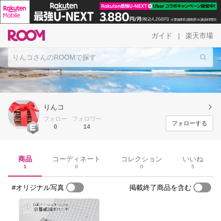
ガイド
楽天市場
|
りんコ
フォロー
フォロワー
フォローする
0
14
商品
コーディネート
コレクション
いいね
1
0
0
5
#オリジナル写真
掲載終了商品を含む