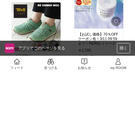
いじめ、不登校、潔癖
症、父からの虐待…。父
「学校に行くと言え！」
母「死にたい？一緒に死
のうか？」私「最終的に
父を殺さなければいけな
い」この家族、何が起き
るか予測不
【お試し価格】70％OFF
能！！！！！！！「気が
クーポン有！3/11 09:59
つけば○○ノンフィクショ
まで！RERIQ リリーク
ン賞」入選作品。
アプリでこのページを見る
保湿クリーム 50g ディー
開く
￥2,700
プモイストバーム クリー
楽天ブックス
￥7,806〜
ム バーム幹細胞 エキス
25
0
高濃度LPS配合
17
0
フィード
見つける
お知らせ
my ROOM
超低分子おさかなコラー
ゲン（フィッシュコラー
#スーパーDEAL
キュキュ
ゲンペプチド100％）微
ット 食器用洗剤 つめかえ