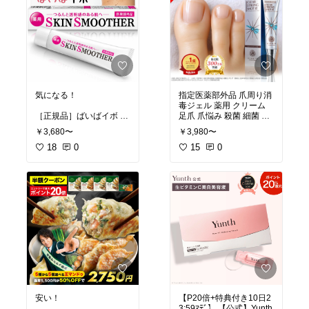
気になる！
指定医薬部外品 爪周り消
毒ジェル 薬用 クリーム
［正規品］ばいばイボ 薬
足爪 爪悩み 殺菌 細菌 消
用SKIN SMOOTHER 首
毒 爪周りケア『クリアス
￥3,680〜
￥3,980〜
デコルテ 医薬部外品
トロングショット アルフ
18
0
ァ』（旧 クリアネイルシ
15
0
ョット） 三ツ星 ホテルビ
ーナス おかいものマラソ
ン お買い物マラソン
#セ
ルフケア
安い！
【P20倍+特典付き10日2
3:59ﾏﾃﾞ】 【公式】Yunth