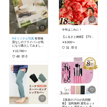
120粒】 ピクノジェノー
ル サプリメント pycnoge
nol 120 フランス海岸松
樹皮エキス 10年以上のロ
ングセラー
今年はこれに！
【ふるさと納税】【TVで
#オリジナル写真
有害物
紹介されました】発送時
質なしのフライパンが気
￥8,000〜
期 選べる 訳あり 国産 牛
になり購入してみまし
肉 切り落とし 定期便 国
31
0
た！
￥10,780〜
産牛 レビューで牛ヒレ肉
5点セットを購入✨
&タオルプレゼント 味付
48
0
け肉 肉 小分け 柔らか 牛
グリーンパン フライパン
丼 肉じゃが 極味付け 氷
クリックシェフ 4点セッ
温熟成牛 熟成肉 作り方
ト・5点セット・8点セッ
限定 冷凍 丸善CP 泉佐野
ト ガス火・IH対応 GREE
市 送料無料 肉の泉佐野
NPAN【ハンドル脱着式
フライパン 片手鍋 ガラス
蓋 シール蓋 セラミックコ
ーティング レビューキャ
#キッチンの相棒
【美容のプロが共同開
発】 送料無料 眉毛セット