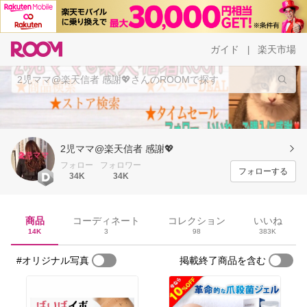
ガイド
楽天市場
|
2児ママ@楽天信者 感謝💖
フォロー
フォロワー
フォローする
34K
34K
商品
コーディネート
コレクション
いいね
14K
3
98
383K
#オリジナル写真
掲載終了商品を含む