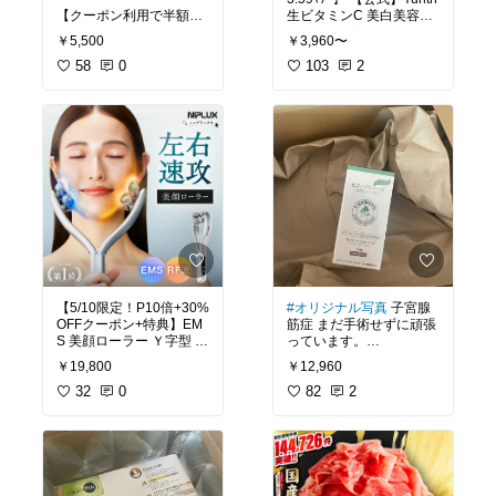
【クーポン利用で半額★
生ビタミンC 美白美容液
9日1時59分まで】5,500
1ml×28包 | 美容液 ビタミ
￥5,500
￥3,960〜
円→2,750円 最大1.75kg
ンC 導入美容液 先行美容
王マンドゥ 選べる5個セ
58
0
液 ブースター 美白 ラン
103
2
ット プチ 具材たっぷり
キング おすすめ スキンケ
ビッグサイズ 餃子 5種類
アセット | ユンス ゆんす
から選べる 350g 冷凍餃
子 マンドゥ bibigo 公式
ジャンボ餃子 ギョーザ 冷
凍惣菜 冷凍食品 冷凍総菜
【5/10限定！P10倍+30%
#オリジナル写真
子宮腺
OFFクーポン+特典】EM
筋症 まだ手術せずに頑張
S 美顔ローラー Ｙ字型 美
っています。
顔器 NIPLUX BEROLA べ
今はこちらのサプリを愛
￥19,800
￥12,960
ローラ EMS ラジオ波 顔
用中！
低周波 小顔 電動 美容家
32
0
82
2
電 美容ローラー 効果 フ
ピクノジェノール サプリ
ェイスローラー 毛穴ケア
エクセレントプラス 【美
フェイシャルケア 美容グ
容クリニック 橋本医師監
ッズ 女性用 顔用 ギフト
修 サプリメント】 100m
母の日 プレゼント 実用的
g （4粒中）フランス海岸
松樹皮抽出物【30日分・