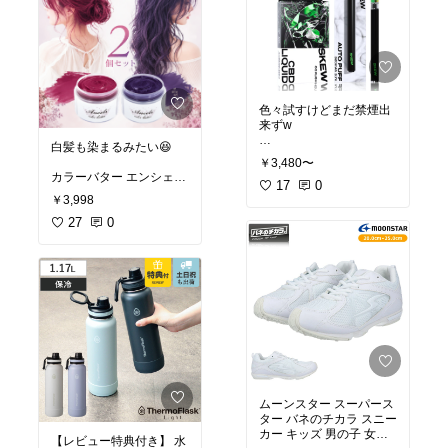
色々試すけどまだ禁煙出
来ずw
白髪も染まるみたい😆
【楽天7冠】CBD リキッ
￥3,480〜
ド カートリッジ ベイプ 8
カラーバター エンシェー
7％ 1ml スターターキッ
17
0
ルズ 200g 【2個セット】
￥3,998
ト（デバイス本体付き) or
カラートリートメント ア
カートリッジ単体 高濃度
ッシュ ミルクティー ダー
27
0
ペン ヴェポライザー 870
ク シルバー ネイビー ブ
mg CBD CBN CBG CBC
ルー 925 ショッキング パ
CBT CBDV 電子タバコ
ープル ピンク レッド ク
禁煙 本体 skew cbdカー
リア 派手髪 ちゃん イン
トリッジ 510規格 国産 日
ナーカラー 大人 アラサー
本製 cbd電子タバコ
30代 ヘアー カラー
ムーンスター スーパース
ター バネのチカラ スニー
カー キッズ 男の子 女の
【レビュー特典付き】 水