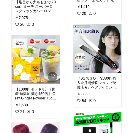
眉カット 眉毛カット 毛抜
【足首から太ももまで 70
きセット コンパクト 眉毛
cm】ミーテ スーパーロ
￥1,419
まゆげ 処理 お手入れ は
ングレッグカバーロング
さみ カミソリ 眉毛 ハサ
20
0
レッグウォーマー 太もも
￥7,975
ミ 眉剃り まゆそり かみ
温める グッズ 太腿 膝 ひ
そり 男性 女性 毛抜きセ
ざ 膝用 ふくらはぎ 足首
20
0
ット 眉毛処理 まゆげコー
保温 温め 防寒 冷え対策
ム 顔そり 顔剃り 眉毛ケ
むくみ こむら返り 予防
ア 身だしなみ メンズ
睡眠 健康グッズ 締め付け
ない 大きいサイズ レディ
ース 日本製
『SS78％OFF/2380円購
入☆月間優良ショップ受
賞店★』ヘアアイロン ス
【1000円ポッキリ】【国
トレート カール 2way両
産 無添加 濃さ450倍】 C
￥2,880
用 軽量 マイナスイオン
raft Ginger Powder 75g
急速加熱 前髪 ショートヘ
54
0
ジンジャーパウダー 生姜
￥1,680
アー プロ仕様 コテ サロ
パウダー 無添加 高知県産
ン MAX200℃ 温度調節
クラフトジンジャー 生姜
21
0
オートパワオフ コンパク
粉末 冷え性 冷え 冷え対
ト ツヤ 旅行 男女兼用 家
策 温活 時短 コスパ タイ
庭 女性 プレゼント 海外
パ 料理 ホット プロテイ
ン メール便 ポスト投函