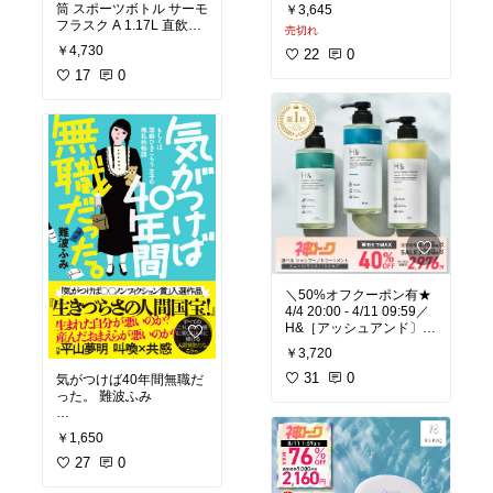
子 歩きやすい 履きやすい
筒 スポーツボトル サーモ
￥3,645
疲れにい 軽量 軽い SSJ7
フラスク A 1.17L 直飲み
売切れ
57 白スニーカー 小学生
保冷 （ TAKEYA タケヤ
￥4,730
中学生 ジュニア 男の子
22
0
ステンレスボトル ダイレ
女の子 通学 シューズ 靴
クトボトル 1L 1リットル
17
0
【2201】送料無料
1.2L 1.2リットル 保冷専
用 ボトル ハンドル付き
真空断熱構造 スポーツ 大
人 ）
＼50%オフクーポン有★
4/4 20:00 - 4/11 09:59／
H&［アッシュアンド〕
シャンプー トリートメン
￥3,720
ト オーガニック ノンシリ
コン シトラスフローラル
31
0
気がつけば40年間無職だ
金木犀 キンモクセイ 香り
った。 難波ふみ
アミノ酸 セラミド配合 ダ
メージケア 美容成分 グリ
￥1,650
チルリチン フラーレン コ
内容紹介（「BOOK」デ
ラーゲン
ータベースより）
27
0