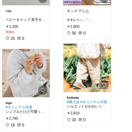
cap
キッズ デニム
ベビーキャップ 英字キャ
かわいい𓂃𓇢
ップ 赤ちゃん帽子 帽子
￥1,200
￥1,800
赤ちゃん 海外子ども服 刺
売切れ
繍キャップ MOREキャッ
【楽天ランキング1位獲
56
0
プ
得】ベビー服 デニム パン
25
0
ツ 夏デニム ボトムス 長
#韓国子供服
#子供服
#海
ズボン ジーパン カジュア
外子供服
#キッズコーデ
ル インディゴ 親子コーデ
#キッズ
#ベビー
#韓国こ
ベビー キッズ 春 夏 秋 冬
ども服
#海外こども服
#
男の子 女の子 ボーイズ
こども服
#ベビー服
#キ
ガールズ 赤ちゃん 輸入 7
ッズ服
#男の子
#女の子
#
0 80 90 100 0歳 1歳 2歳
プレママ
#こどもふく
#
ズボン 子供服 ギフト
かわいい
#おしゃれ
#プ
チプラ
#帽子
#韓国子供服
#子供服
#海
外子供服
#キッズコーデ
#キッズ
#ベビー
#韓国こ
ども服
#海外こども服
#
こども服
#ベビー服
#キ
#購入品
#オリジナル写真
ッズ服
#男の子
#女の子
#
シルエットがかわいくて
#オリジナル写真
プレママ
#こどもふく
#
お気に入り𓂃🥺♡
シンプルだけど可愛く
かわいい
#おしゃれ
#プ
￥2,810
て、買ってよかった🤍
チプラ
￥2,780
10
0
フィンガーパンツ 80 90
18
0
100 110 120 Bisque びす
#韓国子供服
#子供服
#海