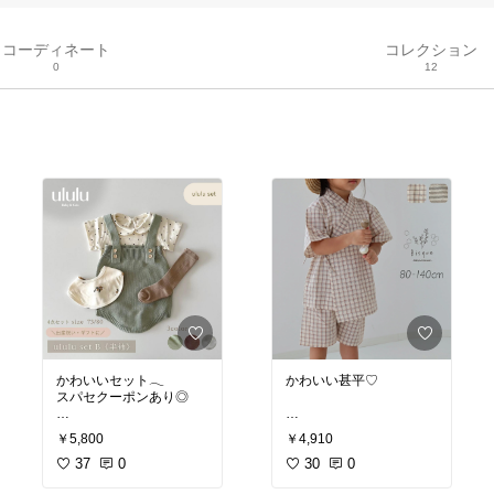
コーディネート
コレクション
0
12
かわいいセット𓂃
かわいい甚平♡
スパセクーポンあり◎
#韓国子供服
#子供服
#海
￥5,800
￥4,910
#韓国子供服
#子供服
#海
外子供服
#キッズコーデ
外子供服
37
#キッズコーデ
0
#キッズ
30
#ベビー
0
#韓国こ
#キッズ
#ベビー
#韓国こ
ども服
#海外こども服
#