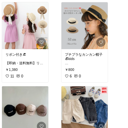
ャツ キッズ ベビー カッ
#100日祝い
#百日祝い
#
トソー 春 夏 トップス お
ハーフバースデー
しゃれ 80 90 100 110 が
#天使
#赤ちゃん
#ベビー
120 130 子供服 男の子 女
#羽
#バースデー
の子
#新生児
#韓国子供服
#子供服
#海
grattis ハーフバースデー
外子供服
#キッズコーデ
天使 赤ちゃん 天使の羽
#キッズ
#ベビー
#韓国こ
羽 ニューボーンフォト セ
ども服
#海外こども服
#
ット ハーフ バースデー
こども服
#ベビー服
#キ
衣装 プレゼント 100日祝
ッズ服
#男の子
#女の子
#
い 服 撮影 お宮参り ニュ
プレママ
#こどもふく
#
ーボーン 羽根 羽 マンス
リボン付き👒
プチプラなカンカン帽子
かわいい
#おしゃれ
#プ
リーフォト コスチューム
👒kids
チプラ
#くすみカラー
#
ベビー お昼寝 寝相 アー
【即納・送料無料】リボ
淡色
#アースカラー
ト 写真 グッズ 誕生日 男
ン付きカンカン帽 キッズ
【4/25最大100% ﾎﾟｲﾝﾄﾊﾞ
の子 女の子 新生児
￥1,380
￥800
用 子供用 女の子 子供服
ｯｸ★要ｴﾝﾄﾘｰ】ﾒｿﾞﾝﾄﾞﾗﾋﾞ
帽子 こども服 子ども服
11
0
カンカン帽 麦わら帽子 ペ
6
0
春夏 シンプル 無地 アク
ーパー帽子 男の子 女の子
セサリー プレゼント ベー
リボン 付き 紐付きゴム
ジュ アイボリー
夏 子供 キッズ ガーリー
ハット 帽子 無地 かわい
#カンカン帽
#キッズ
#夏
い 上品 衣装 お姫様 日焼
用帽子
#麦わら
#麦わら
け 紫外線
帽子
#キッズ
#カンカン帽
#帽
子
#夏用帽子
#麦わら帽
子