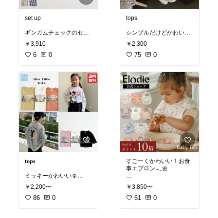
set up
tops
ギンガムチェックのセッ
シンプルだけどかわいい
トアップ𓂃
デザイン𓂃♡
￥3,910
￥2,300
かわいい♡
6
0
75
0
2カラー キッズ 半袖
ギンガムセットアップ Bi
カットソー 韓国子供
sque びすく 韓国子供服
服 80cm〜130cm 楽
ビスク キッズ服 男の子
天ランキング入賞品
女の子 ユニセックス ナチ
ュラル シンプル ノースリ
#韓国子供服
#子供服
#海
ーブ 夏 おしゃれ かわい
外子供服
#キッズコーデ
い チェック ギンガムチェ
#キッズ
#ベビー
#韓国こ
ック セットアップ トップ
ども服
#海外こども服
#
ス ショートパンツ ポリエ
こども服
#ベビー服
#キ
ステル ベーシックカラー
ッズ服
#男の子
#女の子
#
ギフト プレゼント
プレママ
#こどもふく
#
かわいい
#おしゃれ
#プ
#韓国子供服
#子供服
#海
チプラ
#くすみカラー
#
𝐭𝐨𝐩𝐬
すごーくかわいい！お食
外子供服
#キッズコーデ
淡色
#アースカラー
事エプロン𓂃🌼
#キッズ
#ベビー
#韓国こ
ミッキーかわいい☺️
ども服
#海外こども服
#
こども服
#ベビー服
#キ
￥2,200〜
￥3,850〜
【エロディ公式】お食事
ッズ服
#男の子
#女の子
#
韓国子供服 ロンT 長袖 T
86
0
エプロン 保育園 マジック
61
0
プレママ
#こどもふく
#
シャツ プリントTシャツ
テープ フリル スタイ 防
かわいい
#おしゃれ
#プ
Mickey Mouse ミッキー
水 おしゃれ 出産祝い 女
チプラ
#くすみカラー
#