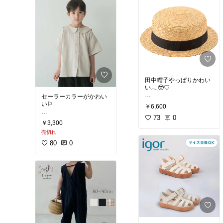
田中帽子やっぱりかわい
い𓂃🥹♡
セーラーカラーがかわい
い⚐
￥6,600
田中帽子 麦わら カンカン
帽子 Marin マラン 子供用
73
0
￥3,300
UK-H044[子供 帽子 カン
#韓国子供服
#子供服
#海
カン帽 麦わら帽子 キッズ
売切れ
外子供服
#キッズコーデ
ハット 日除け 日よけ 田
#キッズ
#ベビー
#韓国こ
80
0
中帽子店 女の子 男の子
ども服
#海外こども服
#
夏 人気 親子 ペア お揃い
こども服
#ベビー服
#キ
子供用 かわいい おしゃ
ッズ服
#男の子
#女の子
#
れ] 即納
プレママ
#こどもふく
#
かわいい
#おしゃれ
#麦わら
#サマーハット
#
夏用帽子
#麦わら帽子
#
カンカン帽