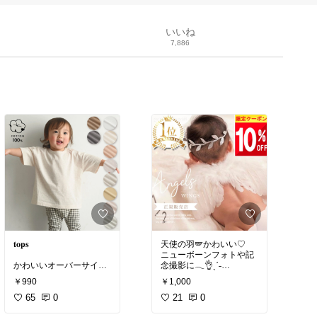
いいね
7,886
𝐭𝐨𝐩𝐬
天使の羽🪽かわいい♡
ニューボーンフォトや記
かわいいオーバーサイズ
念撮影に𓂃👌ˎˊ˗
感🫶
￥990
￥1,000
65
0
#ニューボーンフォト
21
0
#ニ
オーバーサイズ 半袖 Tシ
ューボーン