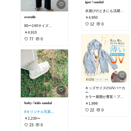
𝐢𝐠𝐨𝐫 / 𝐬𝐚𝐧𝐝𝐚𝐥
水遊びのときにも活躍す
るラバーサンダル𓇢
𝐨𝐯𝐞𝐫𝐚𝐥𝐥𝐬
￥4,950
色味もデザインもかわい
い𓂃♡
12
0
80〜140サイズ
ノースリーブのオールイ
￥4,910
スペイン発の大人気ブラ
ンワン𓂃𓇢
ンド くすみカラーがかわ
77
0
いいigorのラバーサンダ
かわいい！これに麦わら
ル
帽子かぶったり
igor NICO CARAMELO B
イゴールとかのサンダル
isque びすく 韓国子供服
履いたり、、💭🤍
ビスク キッズサンダル ベ
ビー キッズ 赤ちゃん 子
供 男の子 女の子 ユニセ
#韓国子供服
#子供服
#海
ックス ナチュラル シンプ
外子供服
#キッズコーデ
ル 夏 サンダル イゴール
#キッズ
#ベビー
#韓国こ
おしゃれ かわいい ギフト
ども服
#海外こども服
#
プレゼント ベビー リゾー
こども服
#ベビー服
#キ
キッズサイズのUVパーカ
ト レジャー 川 海 ニコ 水
ッズ服
#男の子
#女の子
#
ー
遊び マジックテープ
プレママ
#こどもふく
#
カラー展開が豊富！プチ
かわいい
#おしゃれ
プラも嬉しい𓂃𓇢
𝐛𝐚𝐛𝐲 / 𝐤𝐢𝐝𝐬 𝐬𝐚𝐧𝐝𝐚𝐥
#韓国子供服
#子供服
#海
￥1,999
#サロペット
#オールイン
外子供服
#キッズコーデ
ワン
#オーバーオール
#
22
0
#オリジナル写真
#キッズ
#ベビー
#韓国こ
ユニセックス
#リネン
#
【27％OFFさらに2点目
ども服
#海外こども服
#
コットン
#ギフト
#ビス
￥2,230〜
半額クーポンあり★4/17
昨年ブラックを購入して
こども服
#ベビー服
#キ
ク
13:59まで特別送料無
愛用してました🤍
23
0
ッズ服
#男の子
#女の子
#
料！】UVカット パーカ
プレママ
#こどもふく
#