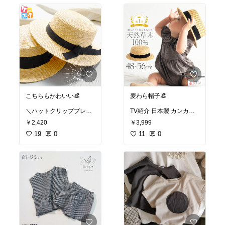
ども服
#海外こども服
#
こども服
#ベビー服
#キ
こども服
#ベビー服
#キ
ッズ服
#男の子
#女の子
#
ッズ服
#男の子
#女の子
#
プレママ
#こどもふく
#
プレママ
#こどもふく
#
かわいい
#おしゃれ
#夏
#
かわいい
#おしゃれ
#プ
夏祭り
#甚平
#じんべい
チプラ
#くすみカラー
#
淡色
#アースカラー
こちらもかわいい👒
麦わら帽子👒
＼ハットクリッププレゼ
TV紹介 日本製 カンカン
ント／ 帽子 子供 こども
帽 麦わら帽子 48cm 50c
￥2,420
￥3,999
ジュニア 麦わら帽子 つば
m 52cm 54cm 56cm 麦わ
広 春夏 日除け UV対策 ボ
19
0
ら カンカン帽子 ホイップ
11
0
ーダー 対策 通気性 キッ
クリーム ベビー キッズ
ズ麦わらカンカン帽 帽子
女の子 男の子 ゴム付き
屋 ケースタ
ストロー ハット 帽子 春
夏 定番 シンプル おしゃ
#帽子
#キッズ
#麦わら
#
れ かわいい【ラッピング
カンカン帽
#麦わら帽子
不可】
#カンカン帽
#キッズ
#夏
用帽子
#麦わら
#麦わら
帽子