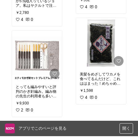
￥532
が5.5μg入っているジョ
ア。私はヤクルトで注文
4
0
していますが、楽天なら
￥2,780
気軽に単発で注文できま
す。こちらはマルチビタ
4
0
ミンタイプでビタミンd
以外も沢山の栄養が摂取
できます。
美髪をめざしてワカメを
食べてるんだけど、これ
ははまった！めちゃめち
とっても編みやすいと評
ゃおいしかったです。私
￥1,598
判のかぎ針編み。編み物
のおすすめ！
の先生の利用者も多いで
4
0
す。ピンクバージョンの
￥9,930
方が有名だけど、個人的
にはシックなこちらのカ
2
0
ラーの方が好き。
アプリでこのページを見る
開く