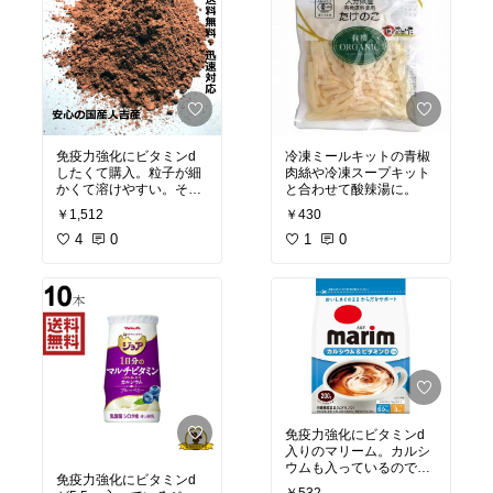
免疫力強化にビタミンd
冷凍ミールキットの青椒
したくて購入。粒子が細
肉絲や冷凍スープキット
かくて溶けやすい。そん
と合わせて酸辣湯に。
なに味のするものじゃな
￥1,512
￥430
いから、何に入れても味
に影響は感じませんでし
4
0
1
0
た。使いやすいのでおす
すめ！ただし、人間の身
体で作られるビタミンd3
とは違いビタミンd2なの
で、そこに拘る方には不
向き。
免疫力強化にビタミンd
入りのマリーム。カルシ
ウムも入っているので骨
免疫力強化にビタミンd
粗鬆症防止にもGOOD!