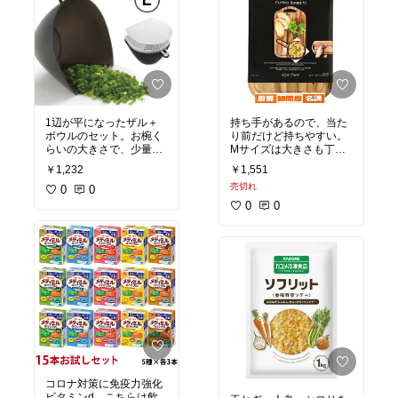
1辺が平になったザル＋
持ち手があるので、当た
ボウルのセット。お椀く
り前だけど持ちやすい。
らいの大きさで、少量の
Mサイズは大きさも丁度
野菜をまな板でかき集め
よくてかなり使いやす
￥1,232
￥1,551
るのにピッタリ。目盛り
い。
売切れ
付きなので計量カップに
0
0
もなるし、買いました！
さらにウッドの雰囲気も
0
0
蓋付きでそのまま保存も
よいので、チーズやサラ
できるし、フタも一緒に
ミなど盛り付けカッター
冷凍・電子レンジもOKな
ボードとしてもオシャレ
ので万能です。最近はご
に使える。
飯までこのボウルで食べ
ています。
カットすると傷が付くの
で、普段は裏面（ミゾな
し）で調理して、盛り付
けで出すときは表面（ミ
ゾあり）にするとよさそ
う。
コロナ対策に免疫力強化
ビタミンd。こちらは飲