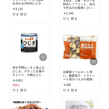
玉ねぎ、人参、セロリを
みきれる100mlにビタミ
炒めたソフリット。自分
ンdが20μgも入ってい
で作るのが面倒くさい人
￥3,110
る！！施設のおじーちゃ
は市販品もある。フレン
￥2,140
んに届けています。ただ
0
0
チのミルポアも同じだ
し味は・・・（本人は不
し、基本的に洋風のスー
1
0
味いと言っていないけ
プ類には入れればおいし
ど）。他のドリンクもそ
くなること間違いなし。
うですけど、どうしても
色々入れると味は落ちる
ようです。栄養のため、
薬だと思って飲んでもら
ってます。
戻す手間なくすぐ使える
ひじき。ササッと白菜や
自家製ミールキット用
キャベツ、大根などと混
に。麻婆茄子、トマトソ
ぜてサラダに。白和えや
ース系のパスタや煮物、
￥4,901
煮物ももちろん。
味噌汁など何でも便利。
￥285
売切れ
1
0
3
0