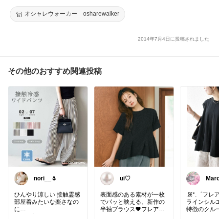
レースワンピース ロングワンピース】※ネコポス可※【10】
オシャレウォーカー osharewalker
2014年7月4日に投稿されました
その他のおすすめ関連投稿
nori__🌷
ui♡
Maro·͜
🐈‍⬛
ひんやり涼しい 接触霊感
表面感のある素材が一枚
.ꕤ*.゜フ
部屋着みたいな楽さなの
でパッと映える、新作の
ラインシル
に
半袖ブラウス🖤フレアシ
特徴のクル
外にも着ていけるのがほ
ルエットで腰回りを自然
トソー