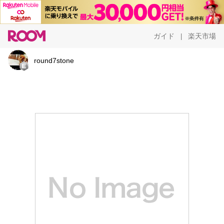
ガイド
楽天市場
|
round7stone