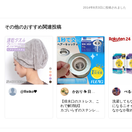
2014年8月3日に投稿されました
その他のおすすめ関連投稿
@Reiko💗
かおり ☕️ 日々
ぺる
の暮らしを快適
ね、
に
【排水口のストレス、こ
洗濯しても
れで解消🙌】
になるニオ
カゴいらずのステンレス
なかなか取
排水口プレート。
ね🥺
レノアのクエ
排水口のゴミ受け、
臭、
・ヌメヌメする
すすぎの段