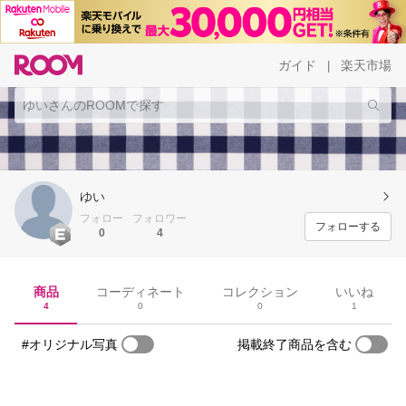
ガイド
楽天市場
|
ゆい
フォロー
フォロワー
フォローする
0
4
商品
コーディネート
コレクション
いいね
4
0
0
1
#オリジナル写真
掲載終了商品を含む