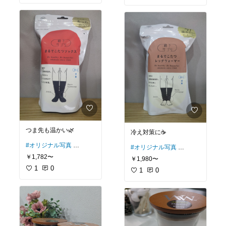
#トイレ
#ヘアケア
#ウッディ
つま先も温かい🌿
冷え対策に☕️
#オリジナル写真
#オリジナル写真
#ルームウェア
#ルームウェア
￥1,782〜
￥1,980〜
#温活
#温活
#まるでこたつ
1
0
#レッグウォーマー
1
0
#ルームソックス
#まるでこたつ