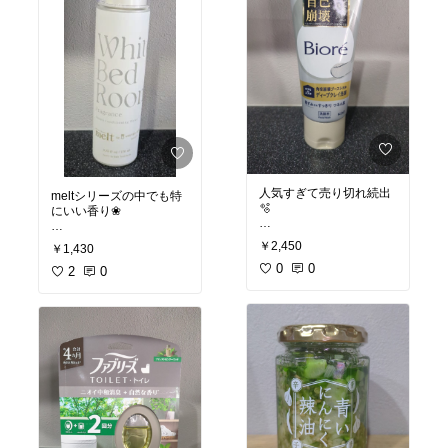
人気すぎて売り切れ続出
meltシリーズの中でも特
🫧
にいい香り❀
#オリジナル写真
ユナイテッドアローズと
￥2,450
￥1,430
#おすすめスキンケア
のコラボ商品。
#ベストコスメ
0
0
数量限定販売で、花王の
2
0
#美容
公式では全て売り切れ。
ホワイトフローラルの優
しい香りで、ほっと一息
つきたくなるような落ち
着いた香り。
パッケージも可愛い🫶
#オリジナル写真
#ヘアケア
#美容
#髪用美容液