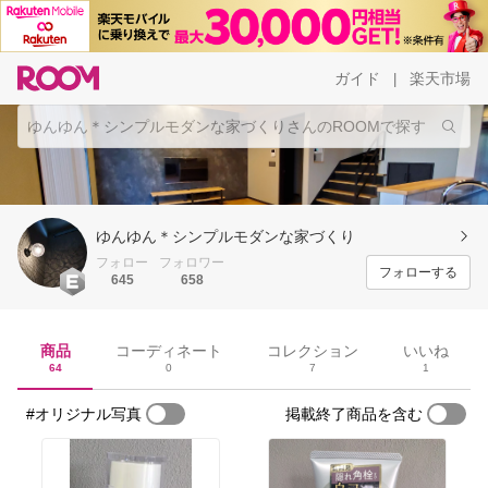
ガイド
楽天市場
|
ゆんゆん＊シンプルモダンな家づくり
フォロー
フォロワー
フォローする
645
658
商品
コーディネート
コレクション
いいね
64
0
7
1
#オリジナル写真
掲載終了商品を含む