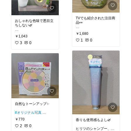
TVでも紹介された注目商
おしゃれな色味で悪目立
品👀
ちしない🌿
豆腐にもパンにも🙆
￥1,680
#オリジナル写真
￥1,043
#お掃除グッズ
#オリジナル写真
1
0
#便利グッズ
3
0
#おうちごはん
#トイレ
#カルディ
#ピリ辛
自然なトーンアップ✨
#オリジナル写真
#美肌
￥770
香りも使用感もよし🌿
#UVケア
#メイク
2
0
ヒリツのシャンプー、ト