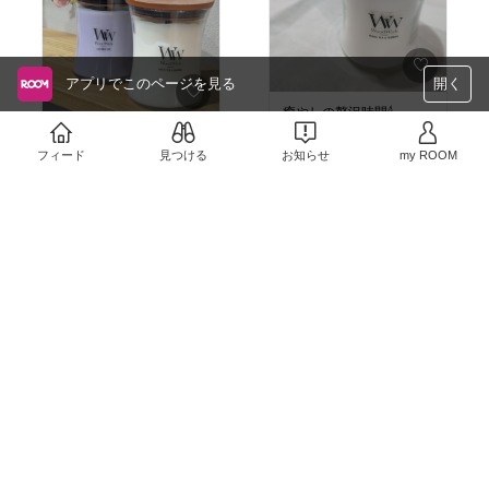
アプリでこのページを見る
開く
癒やしの贅沢時間🕯️
Woodwick／ジャーキャ
ずっと気になっていたウ
ンドル
フィード
見つける
お知らせ
my ROOM
ッドウィックのキャンド
￥5,500
ル。
焚火のようなパチパチ音
いいお値段はするけれ
8
0
￥4,400
が鳴るキャンドル。
ど、いい香りと落ち着く
香りも強すぎず、癒され
6
0
音で最高の癒やし時間。
る。
有名人も多数愛用中の人
気キャンドル。
▷WHITE TEA&JASMINE
▶LAVENDER SPA
人気No.1は【WHITE TEA
&JASMINE】
#オリジナル写真
その他にもラベンダース
#キャンドル
パやリネンもとってもい
#ウッドウィック
い香り。
#woodwick
プレゼントやギフトとし
#癒し時間
てもおすすめ💐
#アロマ
センスの良い贈り物で、
喜ばれること間違いな
Tower マグネットシェ
し！
ーバーホルダー 山崎実
疲れにくくて使いやすい
業
#オリジナル写真
🖱️
#癒やし時間