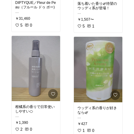
DIPTYQUE／Fleur de Pe
落ち着いた香り🌿待望の
au（フルール ドゥ ポー)
ウッディ系が登場！
男女問わず使える。
#オリジナル写真
￥31,460
￥1,507〜
ムスクのいい香り。
#おすすめヘアケア
5
0
#プチプラコスメ
5
1
#オリジナル写真
#melt
#香水
#美髪
#オードパルファン
#コスメ
柑橘系の香りで日常使い
ウッディ系の香りが好き
しやすい🍊
なら🌿
#オリジナル写真
#オリジナル写真
￥1,390
￥427
#スカルプ
#生活雑貨
#美髪
2
0
#芳香剤
1
0
#白髪対策