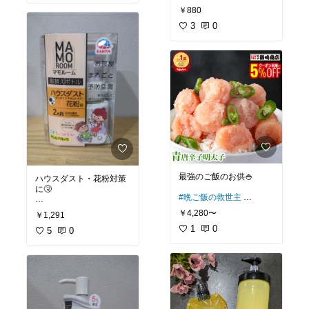
リートメントのようにと
￥880
ってもいい香り。
3種類どれもいい香り。
3
0
テクスチャーが違うの
で、好みに合わせて🫶
#オリジナル写真
#美容マニア
#保湿重視
#ハンドクリーム
#ヒリツ
最強のご飯のお供🍚
ハウスダスト・花粉対策
に🤧
#晩ご飯の救世主
#我が家のお取り寄せ
#オリジナル写真
￥4,280〜
￥1,291
#おうちごはん
#花粉対策
#ご飯のお供
1
0
#アレルギー対策
5
0
#美味しいもの
#ハウスダスト
#グルメ