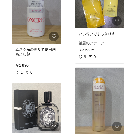
いい匂いですっきり💄
話題のアテニア！
ピースフルオレンジが新
ムスク系の香りで使用感
￥3,630〜
しいとのことなので、早
もよし👍️
速購入。
6
0
いい匂いだし、すっきり
#オリジナル写真
￥1,980
メイクも落ちるのにつっ
#ヘアケア
ぱる感じもなくて良かっ
#ヘアセラム
1
0
た！
#マツモトキヨシ
#美髪
次回からは詰替えだけ購
#ムスク
入すればOK👌
次はリフレシングシトラ
スアロマの香りにしてみ
ようかな〜
#オリジナル写真
#コスメ
#メイク落とし
#メイク
#美容