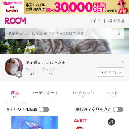
ガイド
楽天市場
|
夕紀香♬いいね感謝★
フォロー
フォロワー
フォローする
41
50
商品
コーディネート
コレクション
いいね
23
0
0
3
#オリジナル写真
掲載終了商品を含む