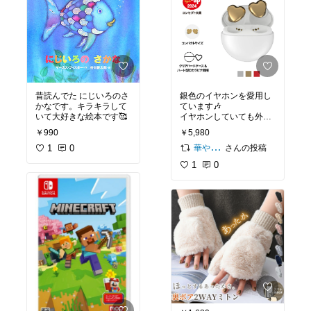
昔読んでた にじいろのさ
銀色のイヤホンを愛用し
かなです。キラキラして
ています🎶
いて大好きな絵本です🥰
イヤホンしていても外の
音が聞こえるので
￥990
￥5,980
使いやすい！と言ってい
1
0
ました😊
#おうち時間充
さんの投稿
華やかに暮らしたい生きたい
実
#最新テクノロジー
1
0