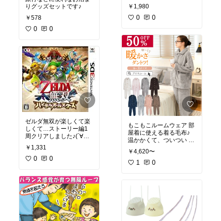
よね♪
りグッズセットです♪
￥1,980
0
0
￥578
0
0
ゼルダ無双が楽しくて楽
もこもこルームウェア 部
しくて…ストーリー編1
屋着に使える着る毛布♪
周クリアしました♪(´∀｀
温かかくて、ついつい 二
*)
￥1,331
度寝間違いなし☆
￥4,620〜
0
0
1
0