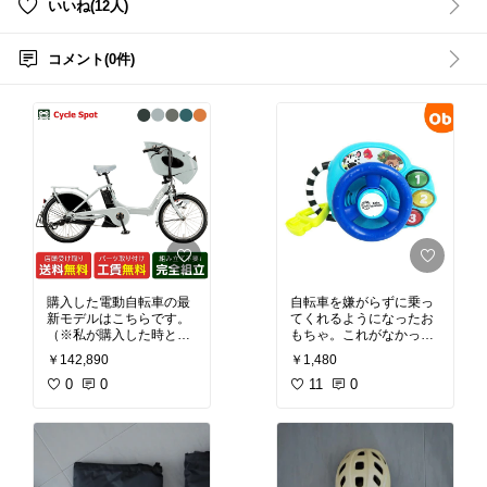
いいね(12人)
コメント(0件)
購入した電動自転車の最
自転車を嫌がらずに乗っ
新モデルはこちらです。
てくれるようになったお
（※私が購入した時と現
もちゃ。これがなかった
在では、細かな仕様が異
らどうなっていたこと
￥142,890
￥1,480
なる場合があります。正
か…！
確な最新情報は、ショッ
0
0
11
0
プの販売ページでご確認
・小さくてこどもが持ち
ください。）
やすい
・乗っている間、真ん中
のクラクションを押した
り、音楽を鳴らしたりし
てノリノリで揺れてくれ