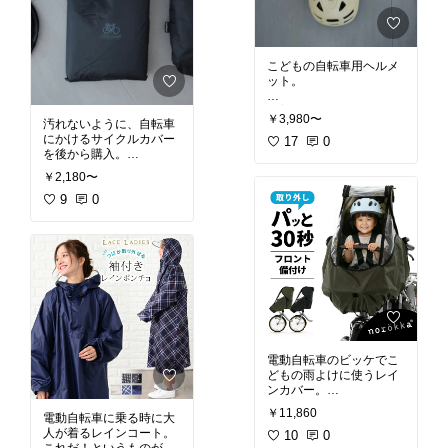
ている笑
・自転車に乗る前に泣い
てしまう時は、クラクシ
ョンを押してあげると気
こどもの自転車用ヘルメ
持ちが切り替わって乗っ
ット。
てくれるようになった
・普段帽子を嫌がるの
￥3,980〜
汚れないように、自転車
で、なるべく軽いものに
にかけるサイクルカバー
した(重要)
17
0
を後から購入。
→日本一軽いそうで、ヘ
しっかりと止めることも
ルメットデビューにおす
￥2,180〜
できるし、時間がない時
すめです
はとりあえずバサッとか
9
0
・1歳から使える
けておくことも。
・カラー展開が豊富
基本的には毎日かけてい
ますが、雨の日の前だ
#電動自転車
#ビッケ
#外
け、とかでもいいと自転
遊び
#オリジナル写真
車屋さんに教えてもらい
ました。
#オリジナル写真
#買って
よかった
#電動自転車
#
ビッケ
電動自転車のビッケでこ
どもの雨よけに使うレイ
ンカバー。
かなり悩んだのですが、
￥11,860
電動自転車に乗る時に大
いろんな方のレビューを
人が着るレインコート。
見てノロッカに決めまし
10
0