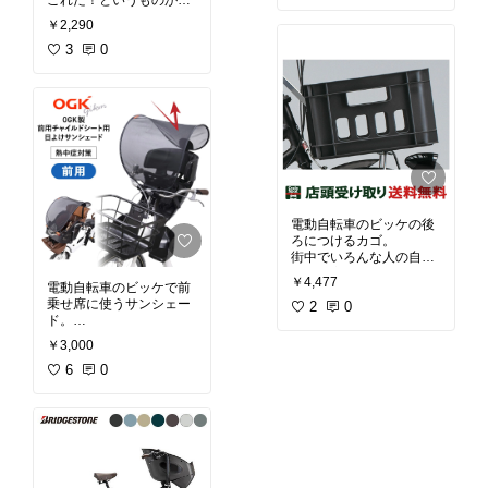
これだ！というものが
た。
中々なくて、かなり悩ん
￥2,290
でこれに決めました。
・常に付けておくのでは
3
0
なく必要な時に取り付け
・着るのが楽なポンチョ
たい(重要)
型
→雨の日に乗る機会があ
・サンバイザー付きで安
まりなさそうなため
全
・デザインがシンプル
・雨の日には基本的に乗
らないので、持ち運びし
#ノロッカ
#ビッケ
#電動
やすいようにとにかく軽
自転車
#外遊び
#レジャ
いものがよかった
ー
#公園
→他のレインコートは防
御力は高いけど重かった
電動自転車のビッケの後
り蒸れるというレビュー
ろにつけるカゴ。
が多かった
街中でいろんな人の自転
車を観察して、デザイン
#電動自転車
#ビッケ
#外
￥4,477
電動自転車のビッケで前
が一番好きなので決めま
遊び
乗せ席に使うサンシェー
した。
2
0
ド。
・荷物をたくさん入れた
￥3,000
・日除けを付けてあげた
いので大きめがよかった
かったので購入
6
0
(重要)
・デザインがシンプル
・デザインが好き
#電動自転車
#ビッケ
#外
#ビッケ
#電動自転車
#外
遊び
#レジャー
遊び
#レジャー