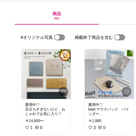
商品
952
#オリジナル写真
掲載終了商品を含む
愛用中♡︎
愛用中♡︎
目立ちすぎないけど、お
kept マウスパッド バイ
しゃれでお気に入り♡︎
ンダー
￥14,800〜
￥1,980
#買ってよかった
1
0
#文房具好き
3
0
#大人も楽しめる