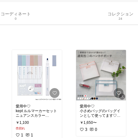
コーディネート
コレクション
0
24
愛用中♡︎
愛用中♡︎
kept ルルマーカーセット
小さめバッグのバッグイ
ニュアンスカラー
ンとして使ってます♡︎
￥1,100
￥1,650〜
#買ってよかった
#買ってよかった
売切れ
#文房具
#ファッション雑貨
3
0
1
1