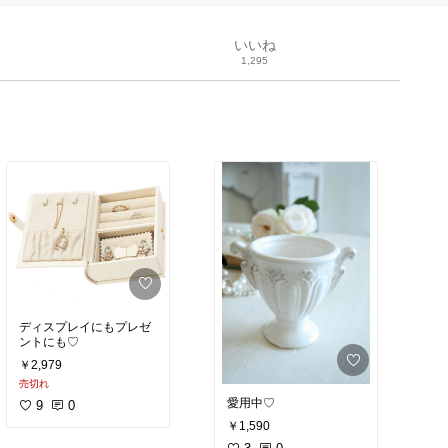
いいね
1,295
ディスプレイにもプレゼ
ントにも♡
￥2,979
売切れ
愛用中♡
9
0
￥1,590