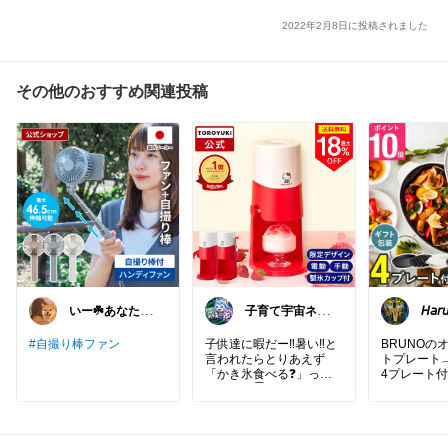
2022年2月8日に投稿されました
その他のおすすめ関連投稿
いー☘️あなたを
子育て宇宙ネコ
𝘏𝘢𝘳
笑顔にする🌻
🐈育児日用品R
OOM🏠
#自撮り棒ファン
子供達に暇だー‼️暑い‼️と
BRUNOの
言われたらとりあえず
トプレート
「かき氷食べる❓」って
4プレート
時間稼ぐ😇💕
キティちゃんも可愛いか
#BRUNO
#
ら、プレゼントにも最高-
バルホット
̗̀🎁 ̖́-✨️
ットプレー