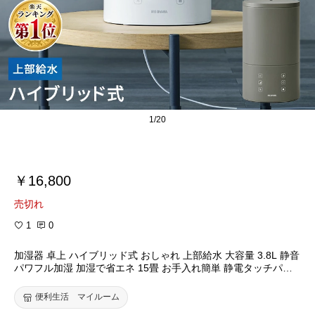
1/20
￥16,800
売切れ
1
0
加湿器 卓上 ハイブリッド式 おしゃれ 上部給水 大容量 3.8L 静音
パワフル加湿 加湿で省エネ 15畳 お手入れ簡単 静電タッチパネ
ル おやすみモード 切タイマー 加熱超音波式 乾燥 冬 AHM-HU55
A アイリスオーヤマ *
便利生活 マイルーム