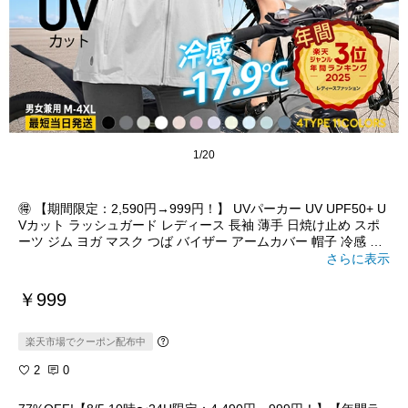
1/20
🉐 【期間限定：2,590円→999円！】 UVパーカー UV UPF50+ U
Vカット ラッシュガード レディース 長袖 薄手 日焼け止め スポ
ーツ ジム ヨガ マスク つば バイザー アームカバー 帽子 冷感 接
触冷感 ひんやり【完全防備UVカットパーカー】 Cタイプが最安
さらに表示
￥999
楽天市場でクーポン配布中
2
0