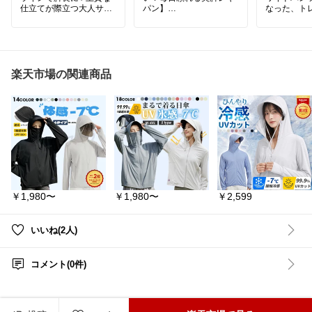
仕立てが際立つ大人サロ
パン】
なった、ト
ペット🤍】
れるセット
ストレッチがしっかり効
立体的なダブルタックが
いて動きやすいのに、フ
フレンチス
気になる腰回りをすっき
レアラインとセンターシ
わりをすっ
りカバー。程よいカーブ
ームで脚がすらっと長く
イドパンツ
パンツのラインが驚きの
見えるのが嬉しい😍✨
でスタイル
楽天市場の関連商品
美脚効果を発揮します🙌
期待できま
冷感タイプはさらっと快
商品詳細は【楽天市場で
適で暑い日も穿きやす
ゆったりと
詳細を見る】からチェッ
く、きれいめにもカジュ
トで体のラ
クしてね👇
アルにも合わせやすいか
くく、リラ
ら毎日手が伸びそう♡
る快適な着
#スタイルアップ
#脚長効果
🌟詳しくは『楽天市場で
上下セット
#日本製
詳細を見る』をタップし
成するので
#上品コーデ
てね⏬
旅行、お出
#洗練スタイル
躍。
￥1,980〜
￥1,980〜
￥2,599
#大人女子
🌸【
#DarkAngel✴︎ゆいた
#Lajour
むルーム
】⇦オススメま
単品でも着
#春夏ファッション
とめてます✴︎
幅広いコー
#Lagemme
万能アイテム
いいね(2人)
#ラジエム
#美脚パンツ
#フレアパン
#セットア
ツ
#レギンスパンツ
#ス
#ワイドパ
コメント(0件)
トレッチパンツ
#体型カ
#クロップ
バー
#脚長コーデ
#買っ
#フレンチ
て良かった
#おすすめ
#
#体型カバー
人気商品
#大人カジュア
#大人カジ
ル
#レディー