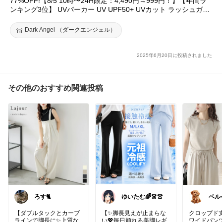
77%OFF!【8/5 10時〜24H限定：4,490円→999円！】【年間ラ
ンキング3位】 UVパーカー UV UPF50+ UVカット ラッシュガー
ド レディース 自転車 長袖 薄手 日焼け止め スポーツ ジム ヨガ
マスク 元祖冷感coolify【完全防備UVカットパーカー】
Dark Angel （ダークエンジェル）
2025年6月20日に投稿されました
その他のおすすめ関連投稿
ろす🐈
ゆいたむ🌈👗👚
ベル
【ダブルタックとカーブ
【✨脚長見えが止まらな
クロップド
ラインで脚長に✨上質な
い💖毎日頼れる美脚レギ
ワイドパン