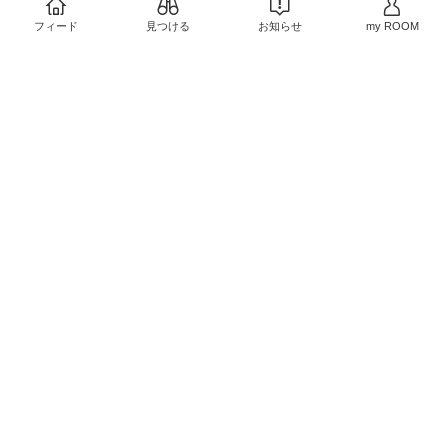
34
0
フィード
見つける
お知らせ
my ROOM
塩セットです！ふるさと
納税の定番としていま
す！
#オリジナル写真
#
ふるさと納税
￥14,000
38
0
キッチン、トイレ、家の
除菌と、全般に使用して
います！
#買ってよかっ
た
#オリジナル写真
#生
￥1,880
活雑貨
36
0
カーテンを閉じるマグネ
ットで後付けできます！
#買ってよかった
#オリジ
ナル写真
#賃貸向け
#収