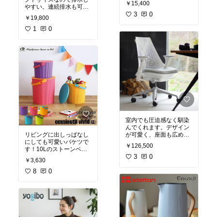
￥15,400
やすい。連続排水も可能
です。本当にオススメで
3
0
￥19,800
す。
#買ってよかった
1
0
室内でも圧迫感なく馴染
んでくれます。デザイン
リビングに出しっぱなし
が可愛く、座面も広め、
にしても可愛いバケツで
背もたれもしなってくれ
￥126,500
す！10Lのストーンベー
ます。座面高は42.5cmか
ジュ色を持っています
ら調節可能ですが、身長
3
0
￥3,630
が、部屋に良く馴染んで
160cmの自分でもくつろ
くれて、家具の一部にな
8
0
いで長時間座ることがで
きています。おすすめで
#買って良かった
す。