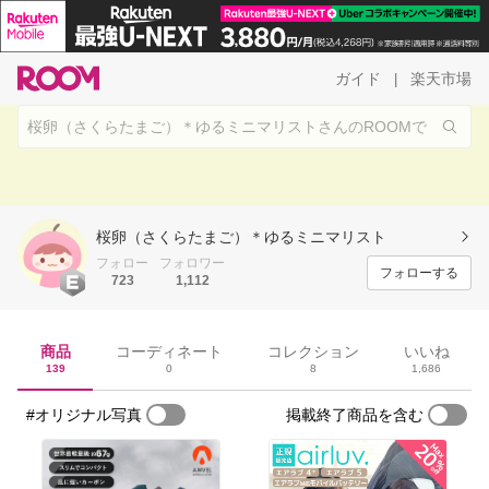
ガイド
楽天市場
|
桜卵（さくらたまご）＊ゆるミニマリスト
フォロー
フォロワー
フォローする
723
1,112
商品
コーディネート
コレクション
いいね
139
0
8
1,686
#オリジナル写真
掲載終了商品を含む