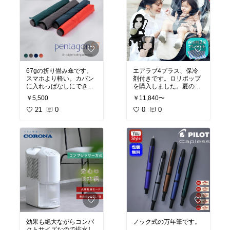
67gの折り畳み傘です。
エアラブ4プラス、保冷
スマホより軽い。カバン
剤付きです。ロリポップ
に入れっぱなしにできて
を購入しました。夏の活
便利です。
#買ってよか
躍が楽しみです。
￥5,500
￥11,840〜
った
21
0
0
0
効果も絶大ながらコンパ
ノック式の万年筆です。
クトサイズなので排水し