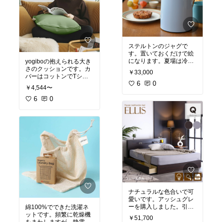
ステルトンのジャグで
す。置いておくだけで絵
になります。夏場は冷た
yogiboの抱えられる大き
さがキープされて、持ち
さのクッションです。カ
￥33,000
手もよく手になじんで使
バーはコットンでTシャ
用しやすいです。出しっ
6
0
ツのような生地です。中
￥4,544〜
ぱなしでもずっとかわい
のビーズは詰まっていて
くて気に入っています。
ハリがあります。ソファ
6
0
#買ってよかった
に座って膝に乗せても、
簡単な枕にしてもフィッ
トして形がある程度保た
れますし、作りが全体的
にしっかりしています。
ナチュラルな色合いで可
愛いです。アッシュグレ
ーを購入しました。引き
綿100%でできた洗濯ネ
出し、ヘッド、フット、
ットです。頻繁に乾燥機
￥51,700
すのこ部分にしかパーツ