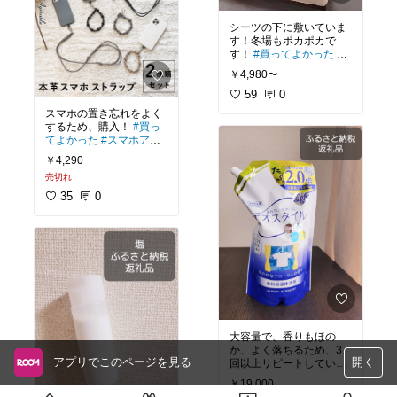
シーツの下に敷いていま
す！冬場もポカポカで
す！
#買ってよかった
#
オリジナル写真
￥4,980〜
59
0
スマホの置き忘れをよく
するため、購入！
#買っ
てよかった
#スマホアク
セサリー
#あったら便利
￥4,290
#スマホストラップ
売切れ
35
0
大容量で、香りもほの
か、よく落ちるため、3
アプリでこのページを見る
開く
回以上リピートしていま
す！
#オリジナル写真
#
￥19,000
生活雑貨
#ふるさと納税