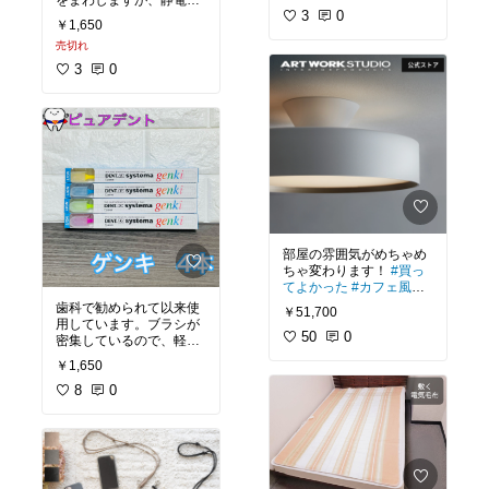
をまわしますが、静電気
が分かれていないため、
3
0
が発生しにくく、快適に
￥1,650
とても組み立てやすかっ
使用できます。
#買っ
売切れ
てよかった
#買ってよかった
3
0
部屋の雰囲気がめちゃめ
ちゃ変わります！
#買っ
てよかった
#カフェ風イ
ンテリア
#リビング
#モ
歯科で勧められて以来使
￥51,700
ノトーンインテリア
#調
用しています。ブラシが
光機能付き
50
0
#調色機能付
密集しているので、軽い
き
#おしゃれ
力で磨きやすいです。汚
￥1,650
れがごっそり取れる実感
がちゃんとあります。
8
0
何気にキャップもスライ
ド式で着脱しやすく気に
入っています。
おすすめです！
#買って
よかった