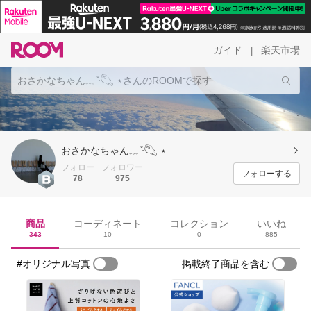
ガイド
楽天市場
|
おさかなちゃん﹏ ̊ᐧ𓆡 ⋆
フォロー
フォロワー
フォローする
78
975
商品
コーディネート
コレクション
いいね
343
10
0
885
#オリジナル写真
掲載終了商品を含む