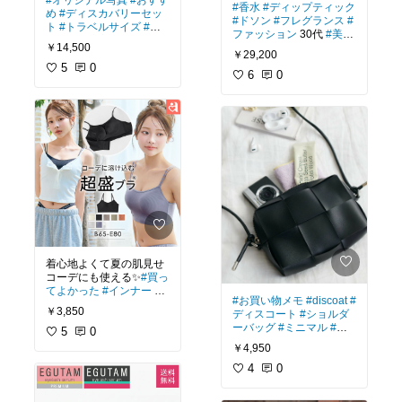
#香水
#ディップティック
め
#ディスカバリーセッ
#ドソン
#フレグランス
#
ト
#トラベルサイズ
#自
ファッション
30代
#美容
分へのご褒美
#ポーチの
￥14,500
#お気に入り
中身
#ディップティック
￥29,200
5
0
6
0
着心地よくて夏の肌見せ
コーデにも使える✨
#買っ
てよかった
#インナー
#
#お買い物メモ
#discoat
#
下着
#お出かけコーデ
#
￥3,850
ディスコート
#ショルダ
エメフィール
#ファッシ
ーバッグ
#ミニマル
#大
ョン
5
#夏コーデ
0
#おしゃ
人カジュアル
#ママコー
れ
#快適
￥4,950
デ
#ファッション
#アラ
フォーママ
4
0
#モノトーン
#カラーバッグ