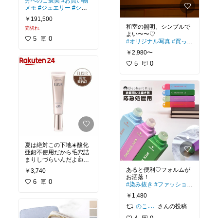
分へのご褒美
#お買い物
メモ
#ジュエリー
#シル
バーアクセ
#ティファニ
￥191,500
ー
#ハードウェア
#ブレ
和室の照明。シンプルで
売切れ
スレット
#ハイブランド
5
0
#オリジナル写真
#買って
よかった
#ベッドルーム
￥2,980〜
#照明
#インテリア
#寝室
#和室
5
#led
0
#シーリング
ライト
#リビング
夏は絶対この下地☀️酸化
亜鉛不使用だから毛穴詰
#買ってよかった
#おすす
あると便利♡フォルムが
￥3,740
めスキンケア
#つや肌
#
毛穴ケア
6
0
#UVケア
#紫外
#染み抜き
#ファッション
線対策
#コスメ
#化粧下
#ランドリー
#便利
#日用
￥1,480
地
#エリクシール
#資生
品
#衣類
#新生活
#衣類ケ
堂
ア
#携帯アイテム
さんの投稿
のこ@推し活 ハンドメイド好き 元保育士