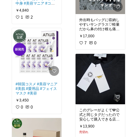
中身
#美容マニア
#コス
メ
#マック
#mac
#リップ
￥4,840
#チーク
1
2
外出時もバッグに収納し
やすいサングラス♡軽量
だから鼻の付け根も痛く
￥17,000
#オリジナル写真
#ファッ
ション雑貨
7
0
#サングラス
#izone
#ファッション
#
ミニマル
#便利
#コンパ
クト
#紫外線対策
#韓国コスメ
#美容マニア
#美肌
#愛用品
#フェイス
マスク
#美容
￥3,450
0
0
このグレーがよくて🩶公
式と同じタグだったので
安心して購入できる店舗
◎
#オリジナル写真
#買っ
￥13,900
てよかった
#休日スタイ
売切れ
ル
#お出かけコーデ
#夏