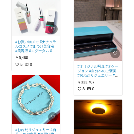
#お買い物メモ
#ナチュラ
ルコスメ
#まつげ美容液
#美容液
#エグータム
#美
容
#コスメ
#おうち美容
￥5,480
5
0
#オリジナル写真
#オケー
ジョン
#自分へのご褒美
#おねだりジュエリー
#TI
FFANY
#ティファニー
#
￥333,707
ブレスレット
#ジュエリ
ー
#ファッション
8
0
#ハー
ドウェア
#おねだりジュエリー
#自