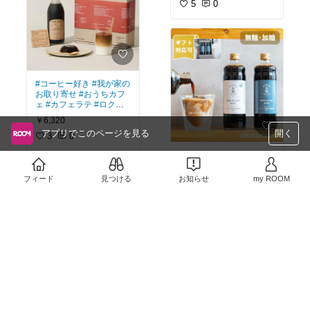
コーデ
#メゾンキツネ
#t
5
0
シャツ
#コーヒー好き
#我が家の
お取り寄せ
#おうちカフ
ェ
#カフェラテ
#ロクメ
イコーヒー
#カフェラテ
￥6,320
ベース
#父の日
アプリでこのページを見る
開く
3
0
#おうちカフェ
#お買い物
メモ
#ティータイム
#我
が家のお取り寄せ
#カフ
フィード
見つける
お知らせ
my ROOM
ェラテ
#ドリンク
￥2,480〜
1
0
#お買い物メモ
#ママコー
デ
#楽ちんコーデ
#淡色
コーデ
#ファッショ
#メ