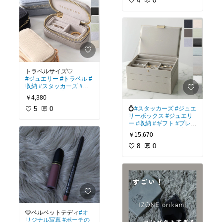
4
0
#ジュエリー
#トラベル
#
収納
#スタッカーズ
#収
納
#ギフト
#プレゼント
￥4,380
5
0
💍
#スタッカーズ
#ジュエ
リーボックス
#ジュエリ
ー
#収納
#ギフト
#プレゼ
ント
#自分へのご褒美
￥15,670
8
0
🩷ベルベットテディ
#オ
リジナル写真
#ポーチの