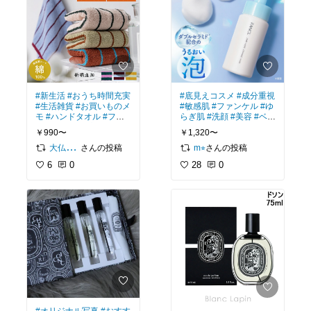
#新生活
#おうち時間充実
#底見えコスメ
#成分重視
#生活雑貨
#お買いものメ
#敏感肌
#ファンケル
#ゆ
モ
#ハンドタオル
#フェ
らぎ肌
#洗顔
#美容
#ベス
イスタオル
#プチギフト
トコスメ
#無添加
#洗顔
￥990〜
￥1,320〜
#日用品
フォーム
さんの投稿
さんの投稿
大仏ちゃん
m⭐︎
6
0
28
0
#オリジナル写真
#おすす