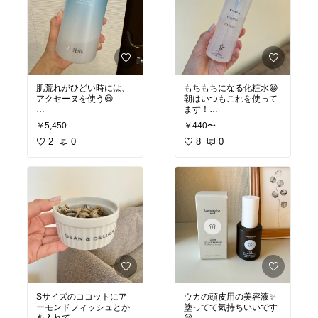
肌荒れがひどい時には、
もちもちになる化粧水😆
アクセーヌを使う😆
朝はいつもこれを使って
ます！
#オリジナル写真
#おすす
￥5,450
￥440〜
めスキンケア
#オリジナル写真
#お買い
2
0
物メモ
8
#保湿重視
0
#つや
肌
Sサイズのココットにア
ウカの頭皮用の美容液✨
ーモンドフィッシュとか
塗ってて気持ちいいです