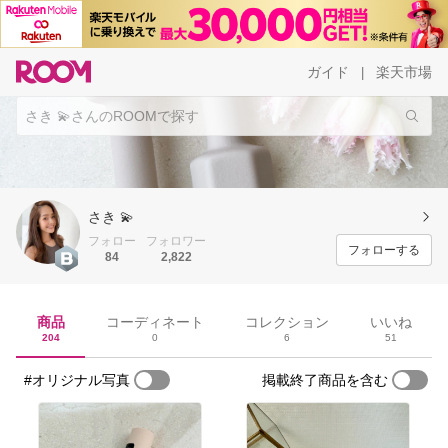
ガイド
楽天市場
|
さき 💫
フォロー
フォロワー
フォローする
84
2,822
商品
コーディネート
コレクション
いいね
204
0
6
51
#オリジナル写真
掲載終了商品を含む