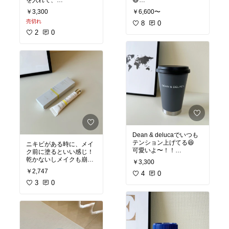
を入れて、
😆
お菓子がわりに食べてま
￥3,300
￥6,600〜
す✨
#オリジナル写真
#お買い
売切れ
物メモ
8
#保湿重視
0
#乾燥
#オリジナル写真
#お買い
対策
2
0
物メモ
#ずっと欲しかっ
た
Dean & delucaでいつも
テンション上げてる😆
ニキビがある時に、メイ
可愛いよ〜！！
ク前に塗るといい感じ！
乾かないしメイクも崩れ
￥3,300
#オリジナル写真
#お買い
にくくなります✨
￥2,747
物メモ
4
#あったら便利
0
#オリジナル写真
3
0
#おすす
めスキンケア