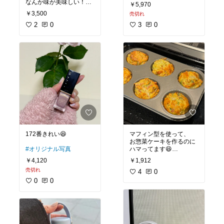
#オリジナル写真
#保湿重
なんか味が美味しい！
￥5,970
視
￥3,500
売切れ
#オリジナル写真
#晩酌の
おとも
2
#おうちごはん
0
3
0
172番きれい😆
マフィン型を使って、
お惣菜ケーキを作るのに
#オリジナル写真
ハマってます😆
可愛い💕
￥4,120
￥1,912
売切れ
#オリジナル写真
4
0
#あった
ら便利
#キッチンの相棒
0
0