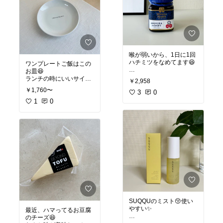
喉が弱いから、1日に1回
ハチミツをなめてます😆
ワンプレートご飯はこの
お皿😆
#オリジナル写真
#お買い
ランチの時にいいサイズ
￥2,958
物メモ
✨
￥1,760〜
3
0
#オリジナル写真
1
0
#買って
よかった
SUQQUのミスト😚使い
やすい✨
最近、ハマってるお豆腐
のチーズ😆