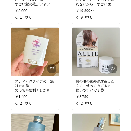
すごい髪の毛がツヤツヤ
れないから、すごい便利
になる！
✨
￥2,990
￥19,800〜
#オリジナル写真
1
0
#お買い
#オリジナル写真
9
0
#高音質
物メモ
スティックタイプの日焼
髪の毛の紫外線対策した
け止め😆
くて、使ってみてる✨
めっちゃ便利！しかもサ
使いやすいです😆
ラサラだから、気軽に塗
￥1,496
￥2,750
れる✨
#オリジナル写真
#お買い
塗った後に手を洗わなく
2
0
物メモ
2
0
ていいから、持ち歩ける
よ！
#オリジナル写真
#お買い
物メモ
#UVケア