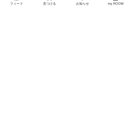
ごい健康😆
い始めてる😆
フィード
見つける
お知らせ
￥3,127〜
my ROOM
ヘアケアした方が良いっ
￥3,850
#オリジナル写真
4
0
#お買い
て聞いてから、ずっと使
物メモ
#ポーチの中身
ってる✨
2
0
#オリジナル写真
#お買い
物メモ
#UVケア
お肌のくすみに使ってる
☺️
リップの下地にしてます
☺️ほどよい色が好き！
#オリジナル写真
#おすす
￥13,200
めスキンケア
#UVケア
#オリジナル写真
#お買い
￥4,150〜
3
0
物メモ
8
0