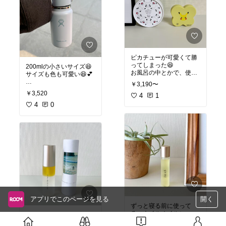
ピカチューが可愛くて勝
ってしまった😆
200mlの小さいサイズ😆
お風呂の中とかで、使っ
サイズも色も可愛い😆💕
てます✨✨
￥3,190〜
頭皮ケアすると、顔も上
#オリジナル写真
￥3,520
がるから嬉しい！
4
1
4
0
#オリジナル写真
#おすす
めヘアケア
#旅行に便利
アプリでこのページを見る
開く
ずっと寝る前に使って
る、ネイルオイル✨
紫外線が気になる季節に
これのおかげで、爪がす
なってきたから、また使