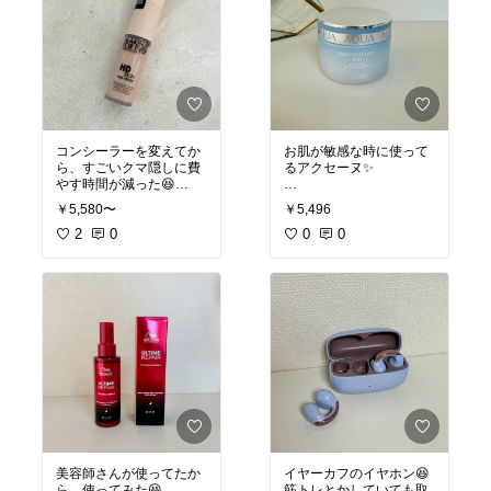
コンシーラーを変えてか
お肌が敏感な時に使って
ら、すごいクマ隠しに費
るアクセーヌ✨
やす時間が減った😆
#オリジナル写真
#お買い
￥5,580〜
￥5,496
#オリジナル写真
#お買い
物メモ
物メモ
2
#旅行に便利
0
0
0
美容師さんが使ってたか
イヤーカフのイヤホン😆
ら、使ってみた😆
筋トレとかしていても取