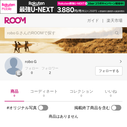
ガイド
楽天市場
|
roboＧ
フォロー
フォロワー
フォローする
0
2
商品
コーディネート
コレクション
いいね
0
0
0
0
#オリジナル写真
掲載終了商品を含む
商品はありません