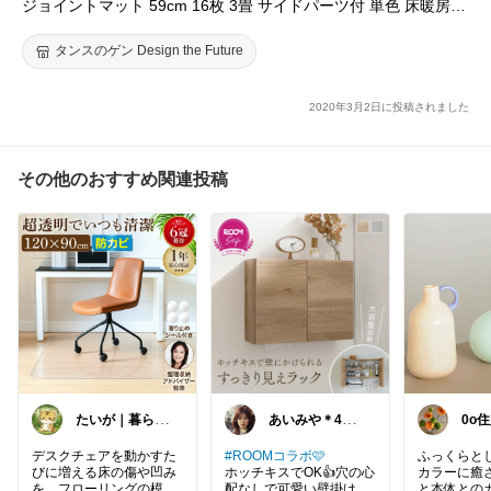
ジョイントマット 59cm 16枚 3畳 サイドパーツ付 単色 床暖房対
応 洗える ノンホルム 赤ちゃん ベビー フロアマット パズルマッ
ト カーペット 防音
タンスのゲン Design the Future
2020年3月2日に投稿されました
その他のおすすめ関連投稿
たいが｜暮らし
あいみや＊40代
0o
の便利箱
🌷くらしを楽し
🌲
む
部屋
デスクチェアを動かすた
#ROOMコラボ🩷
ふっくらと
びに増える床の傷や凹み
ホッチキスでOK👍穴の心
カラーに癒
を、フローリングの模様
配なしで可愛い壁掛け♡
と本体との