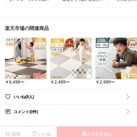
を隠さずに防げます。
ラストもお
透明な120×90cmのPVC
壁に大きな穴を開けたく
い。
製で、床になじんでズレ
なくて、
を抑え、汚れは拭き取り
収納を諦めることありま
#リビング
可能なチェアマットで
せんか💦？
店
#フラワ
す。
器
#花瓶
#
楽天市場の関連商品
このラック、なんとホッ
#ドライフ
Nextオンライン チェアマ
チキスで簡単に、
リア雑貨
#
ット 透明 120×90cm ク
しかもしっかり固定でき
り収納
#収
リアチェアマット 床保護
るラックなんです✨
リビング
#
マット PVC 厚さ1.5mm
カフェ風イ
防カビ 抗菌 防臭 ずれな
壁に大きな傷がつかない
うちカフェ
い 撥水 拭ける 床暖房対
のに丈夫で
レゼント
#
応 フローリング 傷防止
おまけに見た目も可愛い
らし
#グリ
凹み防止 デスクマット 在
♡
らし
#お花
宅ワーク ゲーミングチェ
ア 賃貸 2026 0806 Next
ホッチキス留めに少しコ
￥6,499〜
￥2,499〜
￥2,999〜
オンライン
ツは必要だけど
洗面所や玄関のデッドス
ペースが極上収納になり
ますよ👍
いいね(8人)
商品詳細やみんなのレビ
ューは
コメント(0件)
「楽天市場で詳細を見
る」をタップしてね😊⏬
#家具インテリアのベル
メゾン
#ベルメゾン
#WA
投稿
いいね
購入できません
LLRACK
#壁掛け収納