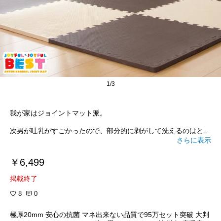
1/3
我が家はジョイントマット派。
次男が吐乳がすごかったので、部分的に剥がして洗えるのはとっ
ても助かりました。
さらに表示
おもちゃを落とすことも多く、まだまだおもちゃ部屋に敷いてま
す。
￥6,499
パズル部分のガタガタしたところにホコリがたまるので、端には
掲載終了
めるためのピースは必須です！
8
0
#ブロガー喫茶ぽてこ掲載
#ベビープロジェクト
#出産準備品ジ
ャッジ
#リビング編
#ジョイントマット
極厚20mm 安心の抗菌 マネ出来ない品質で95万セット突破 大判