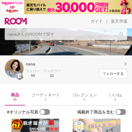
ガイド
楽天市場
|
nana
フォロー
フォロワー
フォローする
50
22
商品
コーディネート
コレクション
いいね
21
0
0
2
#オリジナル写真
掲載終了商品を含む