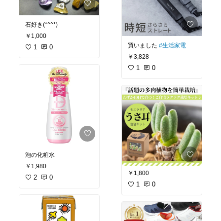
石好き(*^^*)
￥1,000
買いました
#生活家電
1
0
￥3,828
1
0
泡の化粧水
￥1,980
￥1,800
2
0
1
0