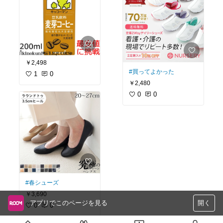
￥2,498
#買ってよかった
1
0
￥2,480
0
0
#春シューズ
￥3,690
アプリでこのページを見る
開く
0
0